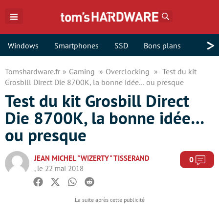
Rechercher
>
Windows
Smartphones
SSD
Bons plans
Tomshardware.fr
Gaming
Overclocking
Test du kit
Grosbill Direct Die 8700K, la bonne idée… ou presque
Test du kit Grosbill Direct
Die 8700K, la bonne idée…
ou presque
JEAN MICHEL "WIZERTY" TISSERAND
Com
0
, le 22 mai 2018
Facebook
Twitter
Whatsapp
Reddit