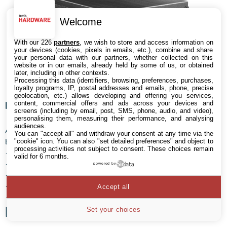
Welcome
With our 226
partners
, we wish to store and access information on
your devices (cookies, pixels in emails, etc.), combine and share
your personal data with our partners, whether collected on this
website or in our emails, already held by some of us, or obtained
later, including in other contexts.
Processing this data (identifiers, browsing, preferences, purchases,
loyalty programs, IP, postal addresses and emails, phone, precise
geolocation, etc.) allows developing and offering you services,
Benchmark
content, commercial offers and ads across your devices and
screens (including by email, post, SMS, phone, audio, and video),
personalising them, measuring their performance, and analysing
audiences.
Afin de simuler différents scénarios, nous avons eu recours à 5
You can "accept all" and withdraw your consent at any time via the
benchmarks.
"cookie" icon
. You can also "set detailed preferences" and object to
processing activities not subject to consent. These choices remain
– Cinebench R15
valid for 6 months.
– RealBench
powered by
– Fire Strike Extreme
– Prime95 26.6
Accept all
– Prime95 29.1
Démontage et remontage
Set your choices