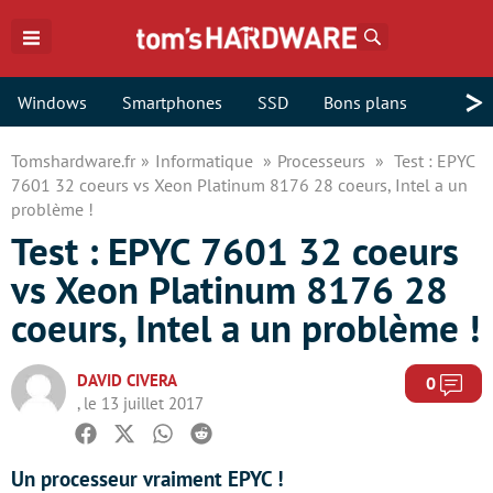
Rechercher
>
Windows
Smartphones
SSD
Bons plans
Tomshardware.fr
Informatique
Processeurs
Test : EPYC
7601 32 coeurs vs Xeon Platinum 8176 28 coeurs, Intel a un
problème !
Test : EPYC 7601 32 coeurs
vs Xeon Platinum 8176 28
coeurs, Intel a un problème !
DAVID CIVERA
Com
0
, le 13 juillet 2017
Facebook
Twitter
Whatsapp
Reddit
Un processeur vraiment EPYC !