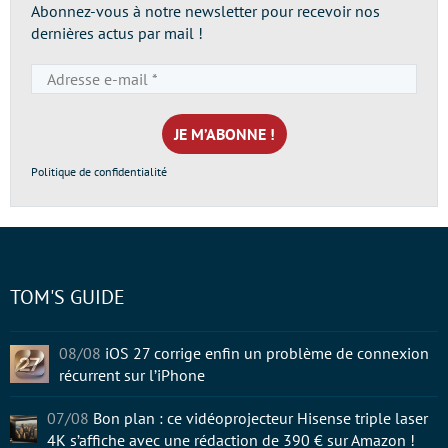
Abonnez-vous à notre newsletter pour recevoir nos
dernières actus par mail !
Adresse
e-
mail
*
Politique de confidentialité
TOM'S GUIDE
08/08
iOS 27 corrige enfin un problème de connexion
récurrent sur l’iPhone
07/08
Bon plan : ce vidéoprojecteur Hisense triple laser
4K s’affiche avec une rédaction de 390 € sur Amazon !