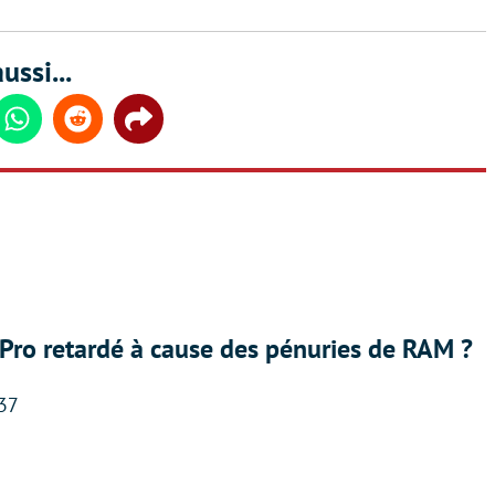
ussi...
din
Whatsapp
Reddit
Share
Pro retardé à cause des pénuries de RAM ?
:37