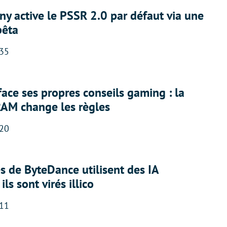
ny active le PSSR 2.0 par défaut via une
bêta
:35
face ses propres conseils gaming : la
RAM change les règles
:20
 de ByteDance utilisent des IA
ils sont virés illico
:11