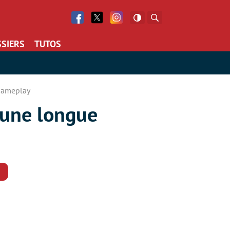
Facebook
Twitter
Facebook
Rechercher
SIERS
TUTOS
 gameplay
 une longue
Commentaires