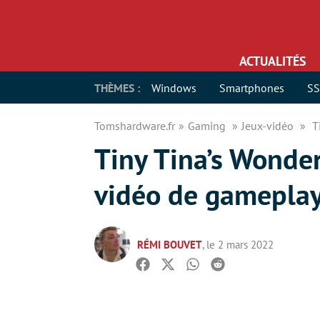
ACTUALITÉS
THÈMES :
Windows
Smartphones
S
Tomshardware.fr
Gaming
Jeux-vidéo
T
Tiny Tina’s Wonder
vidéo de gamepla
RÉMI BOUVET
, le 2 mars 2022
Facebook
Twitter
Whatsapp
Reddit