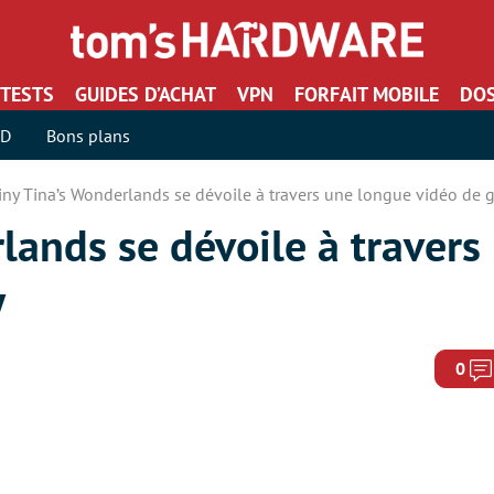
TESTS
GUIDES D’ACHAT
VPN
FORFAIT MOBILE
DOS
SD
Bons plans
iny Tina’s Wonderlands se dévoile à travers une longue vidéo de
lands se dévoile à travers
y
0