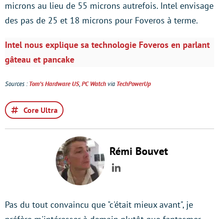
microns au lieu de 55 microns autrefois. Intel envisage
des pas de 25 et 18 microns pour Foveros à terme.
Intel nous explique sa technologie Foveros en parlant
gâteau et pancake
Sources :
Tom’s Hardware US
,
PC Watch
via
TechPowerUp
Core Ultra
Rémi Bouvet
LinkedIn
Pas du tout convaincu que "c'était mieux avant", je