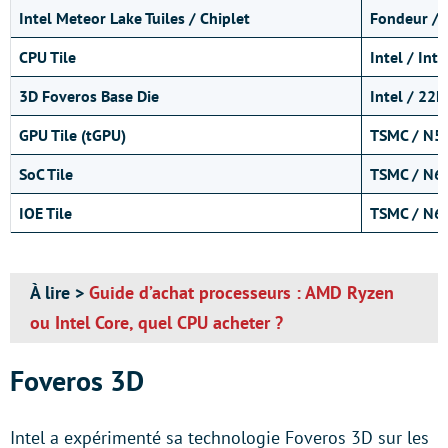
Intel Meteor Lake Tuiles / Chiplet
Fondeur /
CPU Tile
Intel / Inte
3D Foveros Base Die
Intel / 22F
GPU Tile (tGPU)
TSMC / N5
SoC Tile
TSMC / N6
IOE Tile
TSMC / N6
À lire >
Guide d’achat processeurs : AMD Ryzen
ou Intel Core, quel CPU acheter ?
Foveros 3D
Intel a expérimenté sa technologie Foveros 3D sur les