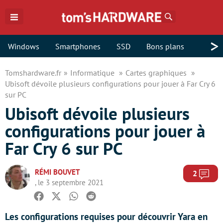
Rechercher
>
Windows
Smartphones
SSD
Bons plans
Tomshardware.fr
Informatique
Cartes graphiques
Ubisoft dévoile plusieurs configurations pour jouer à Far Cry 6
sur PC
Ubisoft dévoile plusieurs
configurations pour jouer à
Far Cry 6 sur PC
RÉMI BOUVET
Com
2
, le 3 septembre 2021
Facebook
Twitter
Whatsapp
Reddit
Les configurations requises pour découvrir Yara en