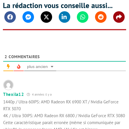
La rédaction vous conseille aussi...
Facebook
Messenger
Twitter
Linkedin
Whatsapp
Reddit
Shar
2
COMMENTAIRES
plus ancien
Thexila12
4 années il y a
1440p / Ultra 60IPS: AMD Radeon RX 6900 XT / Nvidia GeForce
RTX 3070
4K / Ultra 30IPS: AMD Radeon RX 6800 / Nvidia GeForce RTX 3080
Cette caractéristique parait erronée (même si communiquée par