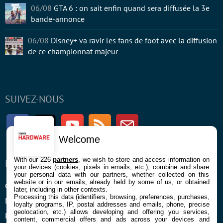
06/08
GTA 6 : on sait enfin quand sera diffusée la 3e
bande-annonce
06/08
Disney+ va ravir les fans de foot avec la diffusion
de ce championnat majeur
SUIVEZ-NOUS
Facebook
Twitter
Youtube
RSS
Newsletter
Welcome
With our 226
partners
, we wish to store and access information on
ENTREPRISE
À PROPOS
your devices (cookies, pixels in emails, etc.), combine and share
your personal data with our partners, whether collected on this
website or in our emails, already held by some of us, or obtained
Confidentialité et Cookies
Contact
later, including in other contexts.
Processing this data (identifiers, browsing, preferences, purchases,
Mentions légales et CGU
loyalty programs, IP, postal addresses and emails, phone, precise
geolocation, etc.) allows developing and offering you services,
Préférences Cookies
content, commercial offers and ads across your devices and