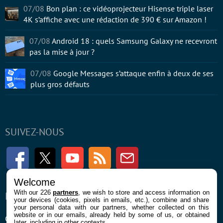
07/08
Bon plan : ce vidéoprojecteur Hisense triple laser
4K s’affiche avec une rédaction de 390 € sur Amazon !
07/08
Android 18 : quels Samsung Galaxy ne recevront
pas la mise à jour ?
07/08
Google Messages s’attaque enfin à deux de ses
plus gros défauts
SUIVEZ-NOUS
Facebook
Twitter
Youtube
RSS
Newsletter
Welcome
With our 226
partners
, we wish to store and access information on
ENTREPRISE
À PROPOS
your devices (cookies, pixels in emails, etc.), combine and share
your personal data with our partners, whether collected on this
website or in our emails, already held by some of us, or obtained
Confidentialité et Cookies
Contact
later, including in other contexts.