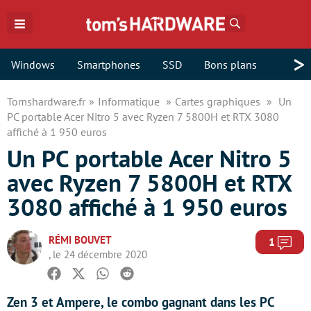
Rechercher
>
Windows
Smartphones
SSD
Bons plans
Tomshardware.fr
Informatique
Cartes graphiques
Un
PC portable Acer Nitro 5 avec Ryzen 7 5800H et RTX 3080
affiché à 1 950 euros
Un PC portable Acer Nitro 5
avec Ryzen 7 5800H et RTX
3080 affiché à 1 950 euros
RÉMI BOUVET
Com
1
, le 24 décembre 2020
Facebook
Twitter
Whatsapp
Reddit
Zen 3 et Ampere, le combo gagnant dans les PC