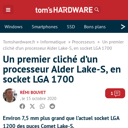
Rechercher
>
Windows
Smartphones
SSD
Bons plans
Tomshardware.fr
Informatique
Processeurs
Un premier
cliché d’un processeur Alder Lake-S, en socket LGA 1700
Un premier cliché d’un
processeur Alder Lake-S, en
socket LGA 1700
RÉMI BOUVET
Com
1
, le 15 octobre 2020
Facebook
Twitter
Whatsapp
Reddit
Environ 7,5 mm plus grand que l’actuel socket LGA
1200 des puces Comet Lake-S.