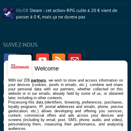
06/08
Steam : cet action-RPG culte à 20 € vient de
passer à 0 €, mais ça ne durera pas
SUIVEZ-NOUS
Facebook
Twitter
Youtube
RSS
Newsletter
Welcome
With our 226
partners
, we wish to store and access information on
ENTREPRISE
À PROPOS
your devices (cookies, pixels in emails, etc.), combine and share
your personal data with our partners, whether collected on this
website or in our emails, already held by some of us, or obtained
Confidentialité et Cookies
Contact
later, including in other contexts.
Processing this data (identifiers, browsing, preferences, purchases,
Mentions légales et CGU
loyalty programs, IP, postal addresses and emails, phone, precise
geolocation, etc.) allows developing and offering you services,
Préférences Cookies
content, commercial offers and ads across your devices and
screens (including by email, post, SMS, phone, audio, and video),
Qui sommes nous
personalising them, measuring their performance, and analysing
audiences.