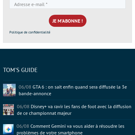
Adresse
e-
mail
*
Politique de confidentialité
TOM'S GUIDE
06/08
GTA 6 : on sait enfin quand sera diffusée la 3e
bande-annonce
06/08
Disney+ va ravir les fans de foot avec la diffusion
de ce championnat majeur
06/08
Comment Gemini va vous aider à résoudre les
problèmes de votre smartphone