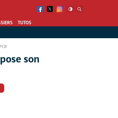
Facebook
Twitter
Facebook
Rechercher
SIERS
TUTOS
 PCB
xpose son
Commentaires