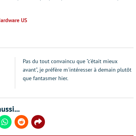
Hardware US
Pas du tout convaincu que "c'était mieux
avant", je préfère m'intéresser à demain plutôt
que fantasmer hier.
ussi...
din
Whatsapp
Reddit
Share