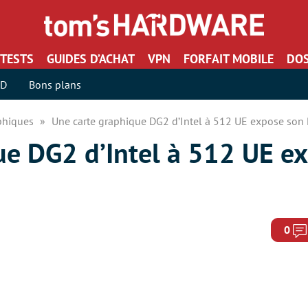
TESTS
GUIDES D’ACHAT
VPN
FORFAIT MOBILE
DOS
SD
Bons plans
aphiques
Une carte graphique DG2 d’Intel à 512 UE expose son
ue DG2 d’Intel à 512 UE e
0