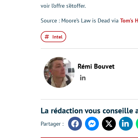
voir l’offre s’étoffer.
Source : Moore’s Law is Dead via
Tom’s 
Intel
Rémi Bouvet
LinkedIn
La rédaction vous conseille a
Facebook
Messenger
Twitter
Linke