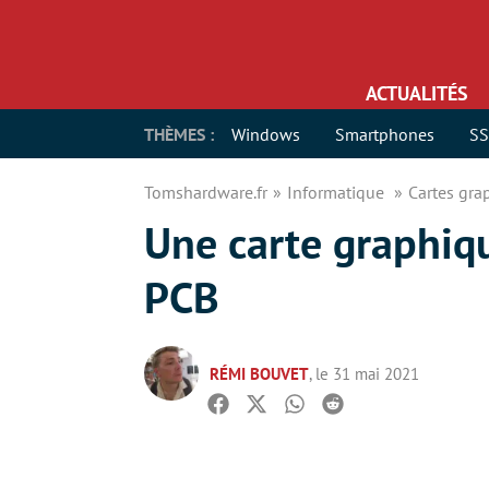
ACTUALITÉS
THÈMES :
Windows
Smartphones
S
Tomshardware.fr
Informatique
Cartes gr
Une carte graphiq
PCB
RÉMI BOUVET
, le 31 mai 2021
Facebook
Twitter
Whatsapp
Reddit