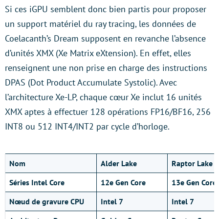
Si ces iGPU semblent donc bien partis pour proposer
un support matériel du ray tracing, les données de
Coelacanth’s Dream supposent en revanche l’absence
d’unités XMX (Xe Matrix eXtension). En effet, elles
renseignent une non prise en charge des instructions
DPAS (Dot Product Accumulate Systolic). Avec
l’architecture Xe-LP, chaque cœur Xe inclut 16 unités
XMX aptes à effectuer 128 opérations FP16/BF16, 256
INT8 ou 512 INT4/INT2 par cycle d’horloge.
Nom
Alder Lake
Raptor Lake
Séries Intel Core
12e Gen Core
13e Gen Core
Nœud
de gravure CPU
Intel 7
Intel 7