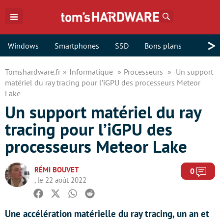
Rechercher
>
Windows
Smartphones
SSD
Bons plans
Tomshardware.fr
Informatique
Processeurs
Un support
matériel du ray tracing pour l’iGPU des processeurs Meteor
Lake
Un support matériel du ray
tracing pour l’iGPU des
processeurs Meteor Lake
RÉMI BOUVET
Com
0
, le 22 août 2022
Facebook
Twitter
Whatsapp
Reddit
Une accélération matérielle du ray tracing, un an et