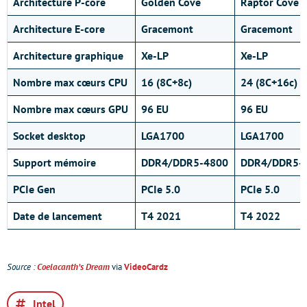
Architecture P-core
Golden Cove
Raptor Cove
Architecture E-core
Gracemont
Gracemont
Architecture graphique
Xe-LP
Xe-LP
Nombre max cœurs
CPU
16 (8C+8c)
24 (8C+16c)
Nombre max cœurs
GPU
96 EU
96 EU
Socket desktop
LGA1700
LGA1700
Support mémoire
DDR4/DDR5-4800
DDR4/DDR5-
PCIe Gen
PCIe 5.0
PCIe 5.0
Date de lancement
T4 2021
T4 2022
Source :
Coelacanth’s Dream
via
VideoCardz
Intel