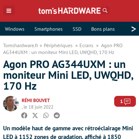
Rechercher
>
Windows
Smartphones
SSD
Bons plans
Tomshardware.fr
Périphériques
Ecrans
Agon PRO
AG344UXM : un moniteur Mini LED, UWQHD, 170 Hz
Agon PRO AG344UXM : un
moniteur Mini LED, UWQHD,
170 Hz
RÉMI BOUVET
Com
1
, le 18 juin 2022
Facebook
Twitter
Whatsapp
Reddit
Un modèle haut de gamme avec rétroéclairage Mini
LED à 1152 zones de gradation, affiché à 1850