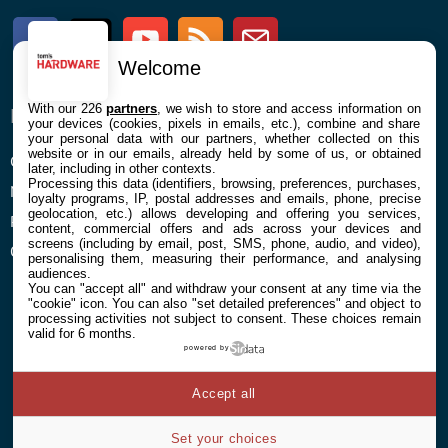
Facebook
Twitter
Youtube
RSS
Newsletter
Welcome
With our 226
partners
, we wish to store and access information on
ENTREPRISE
À PROPOS
your devices (cookies, pixels in emails, etc.), combine and share
your personal data with our partners, whether collected on this
website or in our emails, already held by some of us, or obtained
Confidentialité et Cookies
Contact
later, including in other contexts.
Processing this data (identifiers, browsing, preferences, purchases,
Mentions légales et CGU
loyalty programs, IP, postal addresses and emails, phone, precise
geolocation, etc.) allows developing and offering you services,
Préférences Cookies
content, commercial offers and ads across your devices and
screens (including by email, post, SMS, phone, audio, and video),
Qui sommes nous
personalising them, measuring their performance, and analysing
audiences.
You can "accept all" and withdraw your consent at any time via the
"cookie" icon
. You can also "set detailed preferences" and object to
processing activities not subject to consent. These choices remain
valid for 6 months.
powered by
© 2026 Galaxie Media Tous droits réservés
Accept all
Set your choices