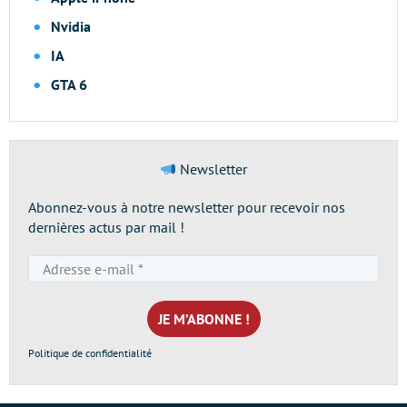
Nvidia
IA
GTA 6
Newsletter
Abonnez-vous à notre newsletter pour recevoir nos
dernières actus par mail !
Adresse
e-
mail
*
Politique de confidentialité