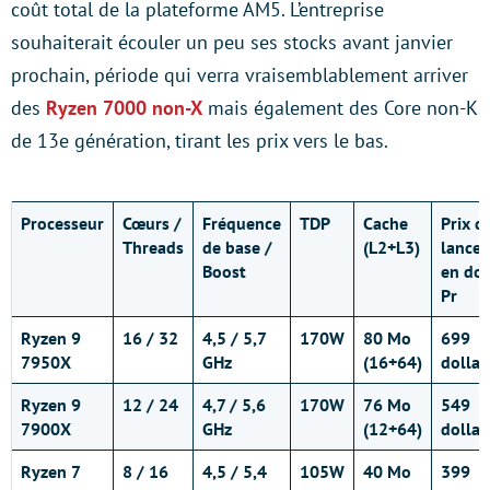
coût total de la plateforme AM5. L’entreprise
souhaiterait écouler un peu ses stocks avant janvier
prochain, période qui verra vraisemblablement arriver
des
Ryzen 7000 non-X
mais également des Core non-K
de 13e génération, tirant les prix vers le bas.
Processeur
Cœurs
/
Fréquence
TDP
Cache
Prix d
Threads
de base /
(L2+L3)
lance
Boost
en dol
Pr
Ryzen 9
16 / 32
4,5 / 5,7
170W
80 Mo
699
7950X
GHz
(16+64)
dollar
Ryzen 9
12 / 24
4,7 / 5,6
170W
76 Mo
549
7900X
GHz
(12+64)
dollar
Ryzen 7
8 / 16
4,5 / 5,4
105W
40 Mo
399