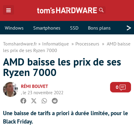
Rechercher
>
Windows
Smartphones
SSD
Bons plans
Tomshardware.fr
Informatique
Processeurs
AMD baisse
les prix de ses Ryzen 7000
AMD baisse les prix de ses
Ryzen 7000
RÉMI BOUVET
Com
0
, le 23 novembre 2022
Facebook
Twitter
Whatsapp
Reddit
Une baisse de tarifs a priori à durée limitée, pour le
Black Friday.