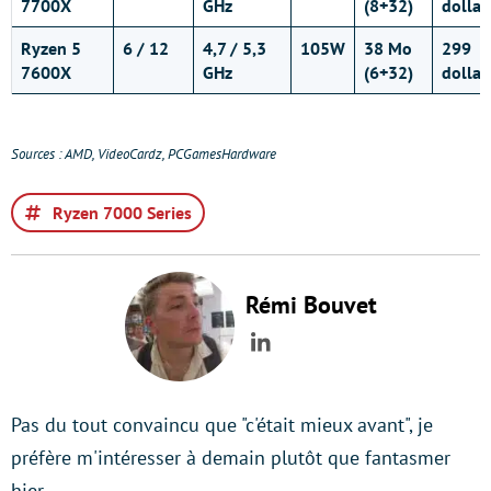
7700X
GHz
(8+32)
dollar
Ryzen 5
6 / 12
4,7 / 5,3
105W
38 Mo
299
7600X
GHz
(6+32)
dollar
Sources : AMD, VideoCardz, PCGamesHardware
Ryzen 7000 Series
Rémi Bouvet
LinkedIn
Pas du tout convaincu que "c'était mieux avant", je
préfère m'intéresser à demain plutôt que fantasmer
hier.