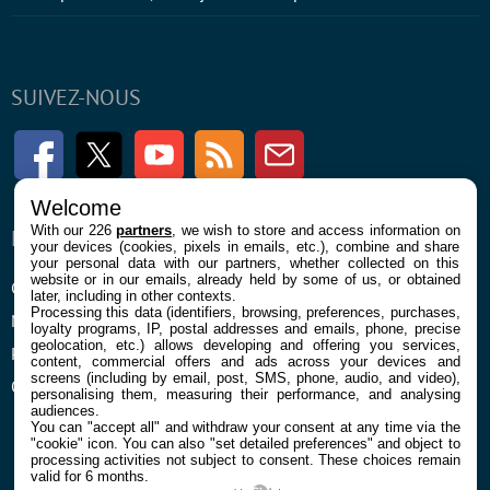
SUIVEZ-NOUS
Facebook
Twitter
Youtube
RSS
Newsletter
Welcome
With our 226
partners
, we wish to store and access information on
ENTREPRISE
À PROPOS
your devices (cookies, pixels in emails, etc.), combine and share
your personal data with our partners, whether collected on this
website or in our emails, already held by some of us, or obtained
Confidentialité et Cookies
Contact
later, including in other contexts.
Processing this data (identifiers, browsing, preferences, purchases,
Mentions légales et CGU
loyalty programs, IP, postal addresses and emails, phone, precise
geolocation, etc.) allows developing and offering you services,
Préférences Cookies
content, commercial offers and ads across your devices and
screens (including by email, post, SMS, phone, audio, and video),
Qui sommes nous
personalising them, measuring their performance, and analysing
audiences.
You can "accept all" and withdraw your consent at any time via the
"cookie" icon
. You can also "set detailed preferences" and object to
processing activities not subject to consent. These choices remain
valid for 6 months.