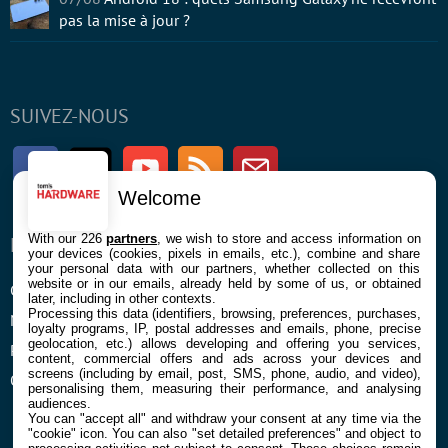
pas la mise à jour ?
SUIVEZ-NOUS
Facebook
Twitter
Youtube
RSS
Newsletter
Welcome
With our 226
partners
, we wish to store and access information on
ENTREPRISE
À PROPOS
your devices (cookies, pixels in emails, etc.), combine and share
your personal data with our partners, whether collected on this
website or in our emails, already held by some of us, or obtained
Confidentialité et Cookies
Contact
later, including in other contexts.
Processing this data (identifiers, browsing, preferences, purchases,
Mentions légales et CGU
loyalty programs, IP, postal addresses and emails, phone, precise
geolocation, etc.) allows developing and offering you services,
Préférences Cookies
content, commercial offers and ads across your devices and
screens (including by email, post, SMS, phone, audio, and video),
Qui sommes nous
personalising them, measuring their performance, and analysing
audiences.
You can "accept all" and withdraw your consent at any time via the
"cookie" icon
. You can also "set detailed preferences" and object to