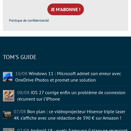
mail
*
Politique de confidentialité
TOM'S GUIDE
10/08
Windows 11 : Microsoft admet son erreur avec
OneDrive Photos et promet une solution
08/08
iOS 27 corrige enfin un problème de connexion
récurrent sur l’iPhone
07/08
Bon plan : ce vidéoprojecteur Hisense triple laser
4K s’affiche avec une rédaction de 390 € sur Amazon !
07/08
Android 18 : quels Samsung Galaxy ne recevront