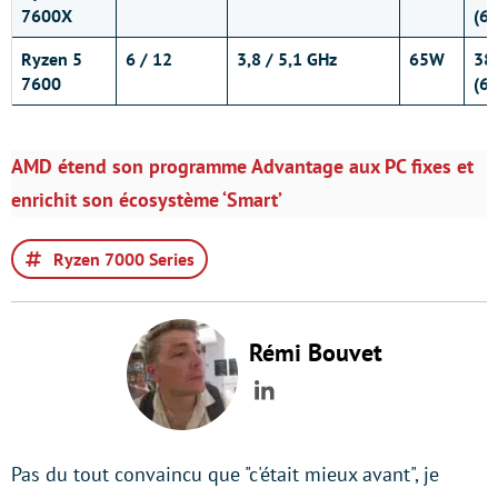
7600X
(6
Ryzen 5
6 / 12
3,8 / 5,1 GHz
65W
38
7600
(6
AMD étend son programme Advantage aux PC fixes et
enrichit son écosystème ‘Smart’
Ryzen 7000 Series
Rémi Bouvet
LinkedIn
Pas du tout convaincu que "c'était mieux avant", je