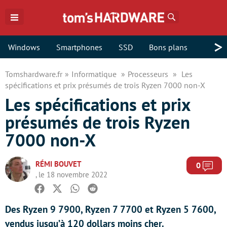
Rechercher
>
Windows
Smartphones
SSD
Bons plans
Tomshardware.fr
Informatique
Processeurs
Les
spécifications et prix présumés de trois Ryzen 7000 non-X
Les spécifications et prix
présumés de trois Ryzen
7000 non-X
RÉMI BOUVET
Com
0
, le 18 novembre 2022
Facebook
Twitter
Whatsapp
Reddit
Des Ryzen 9 7900, Ryzen 7 7700 et Ryzen 5 7600,
vendus jusqu’à 120 dollars moins cher.