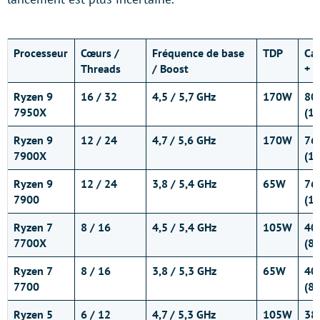
Processeur
Cœurs /
Fréquence de base
TDP
Ca
Threads
/ Boost
+ L
Ryzen 9
16 / 32
4,5 / 5,7 GHz
170W
80
7950X
(1
Ryzen 9
12 / 24
4,7 / 5,6 GHz
170W
76
7900X
(1
Ryzen 9
12 / 24
3,8 / 5,4 GHz
65W
76
7900
(1
Ryzen 7
8 / 16
4,5 / 5,4 GHz
105W
40
7700X
(8
Ryzen 7
8 / 16
3,8 / 5,3 GHz
65W
40
7700
(8
Ryzen 5
6 / 12
4,7 / 5,3 GHz
105W
38