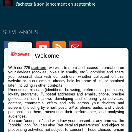
l’acheter à son lancement en septembre
SUIVEZ-NOUS
Facebook
Twitter
Youtube
RSS
Newsletter
Welcome
With our 226
partners
, we wish to store and access information on
ENTREPRISE
À PROPOS
your devices (cookies, pixels in emails, etc.), combine and share
your personal data with our partners, whether collected on this
website or in our emails, already held by some of us, or obtained
Confidentialité et Cookies
Contact
later, including in other contexts.
Processing this data (identifiers, browsing, preferences, purchases,
Mentions légales et CGU
loyalty programs, IP, postal addresses and emails, phone, precise
geolocation, etc.) allows developing and offering you services,
Préférences Cookies
content, commercial offers and ads across your devices and
screens (including by email, post, SMS, phone, audio, and video),
Qui sommes nous
personalising them, measuring their performance, and analysing
audiences.
You can "accept all" and withdraw your consent at any time via the
"cookie" icon
. You can also "set detailed preferences" and object to
processing activities not subject to consent. These choices remain