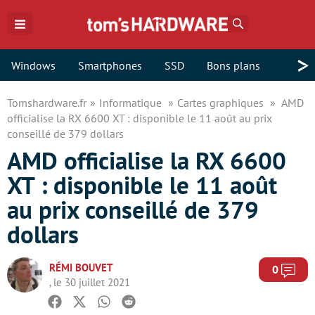
Rechercher
>
Windows
Smartphones
SSD
Bons plans
Tomshardware.fr
Informatique
Cartes graphiques
AMD
officialise la RX 6600 XT : disponible le 11 août au prix
conseillé de 379 dollars
AMD officialise la RX 6600
XT : disponible le 11 août
au prix conseillé de 379
dollars
RÉMI BOUVET
Com
0
, le 30 juillet 2021
Facebook
Twitter
Whatsapp
Reddit