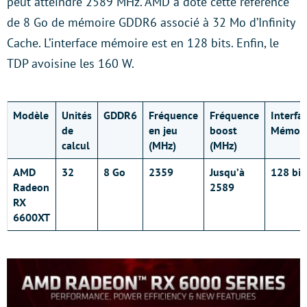
peut atteindre 2589 MHz. AMD a doté cette référence
de 8 Go de mémoire GDDR6 associé à 32 Mo d’Infinity
Cache. L’interface mémoire est en 128 bits. Enfin, le
TDP avoisine les 160 W.
Modèle
Unités
GDDR6
Fréquence
Fréquence
Interfa
de
en jeu
boost
Mémoir
calcul
(MHz)
(MHz)
AMD
32
8 Go
2359
Jusqu’à
128 bit
Radeon
2589
RX
6600XT