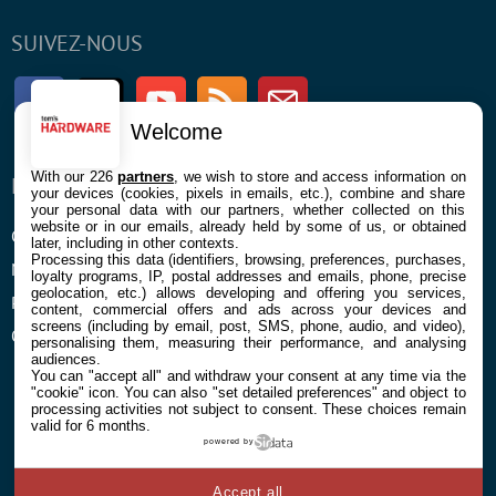
SUIVEZ-NOUS
Facebook
Twitter
Youtube
RSS
Newsletter
Welcome
With our 226
partners
, we wish to store and access information on
ENTREPRISE
À PROPOS
your devices (cookies, pixels in emails, etc.), combine and share
your personal data with our partners, whether collected on this
website or in our emails, already held by some of us, or obtained
Confidentialité et Cookies
Contact
later, including in other contexts.
Processing this data (identifiers, browsing, preferences, purchases,
Mentions légales et CGU
loyalty programs, IP, postal addresses and emails, phone, precise
geolocation, etc.) allows developing and offering you services,
Préférences Cookies
content, commercial offers and ads across your devices and
screens (including by email, post, SMS, phone, audio, and video),
Qui sommes nous
personalising them, measuring their performance, and analysing
audiences.
You can "accept all" and withdraw your consent at any time via the
"cookie" icon
. You can also "set detailed preferences" and object to
processing activities not subject to consent. These choices remain
valid for 6 months.
powered by
© 2026 Galaxie Media Tous droits réservés
Accept all