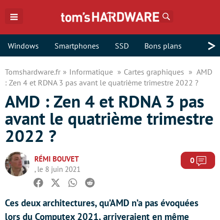
Rechercher
>
Windows
Smartphones
SSD
Bons plans
Tomshardware.fr
Informatique
Cartes graphiques
AMD
: Zen 4 et RDNA 3 pas avant le quatrième trimestre 2022 ?
AMD : Zen 4 et RDNA 3 pas
avant le quatrième trimestre
2022 ?
RÉMI BOUVET
Com
0
, le 8 juin 2021
Facebook
Twitter
Whatsapp
Reddit
Ces deux architectures, qu’AMD n’a pas évoquées
lors du Computex 2021, arriveraient en même