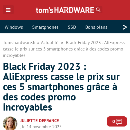
Rechercher
>
Windows
Smartphones
SSD
Bons plans
Tomshardware.fr
Actualité
Black Friday 2023 : AliExpress
casse le prix sur ces 5 smartphones grâce à des codes promo
incroyables
Black Friday 2023 :
AliExpress casse le prix sur
ces 5 smartphones grâce à
des codes promo
incroyables
JULIETTE DEFRANCE
Com
0
, le 14 novembre 2023