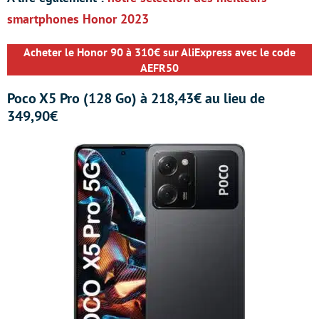
smartphones Honor 2023
Acheter le Honor 90 à 310€ sur AliExpress avec le code
AEFR50
Poco X5 Pro (128 Go) à 218,43€ au lieu de
349,90€