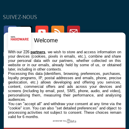
SUIVEZ-NOUS
Facebook
Twitter
Youtube
RSS
Newsletter
Welcome
With our 226
partners
, we wish to store and access information on
ENTREPRISE
À PROPOS
your devices (cookies, pixels in emails, etc.), combine and share
your personal data with our partners, whether collected on this
website or in our emails, already held by some of us, or obtained
Confidentialité et Cookies
Contact
later, including in other contexts.
Processing this data (identifiers, browsing, preferences, purchases,
Mentions légales et CGU
loyalty programs, IP, postal addresses and emails, phone, precise
geolocation, etc.) allows developing and offering you services,
Préférences Cookies
content, commercial offers and ads across your devices and
screens (including by email, post, SMS, phone, audio, and video),
Qui sommes nous
personalising them, measuring their performance, and analysing
audiences.
You can "accept all" and withdraw your consent at any time via the
"cookie" icon
. You can also "set detailed preferences" and object to
processing activities not subject to consent. These choices remain
valid for 6 months.
powered by