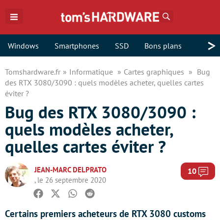
Rechercher
>
Windows
Smartphones
SSD
Bons plans
Tomshardware.fr
Informatique
Cartes graphiques
Bug
des RTX 3080/3090 : quels modèles acheter, quelles cartes
éviter ?
Bug des RTX 3080/3090 :
quels modèles acheter,
quelles cartes éviter ?
JEAN-MARC DELPRATO
Com
10
, le 26 septembre 2020
Facebook
Twitter
Whatsapp
Reddit
Certains premiers acheteurs de RTX 3080 customs