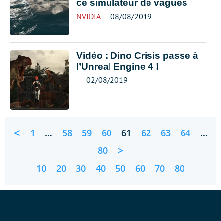
ce simulateur de vagues
NVIDIA
08/08/2019
Vidéo : Dino Crisis passe à
l’Unreal Engine 4 !
02/08/2019
<
1
…
58
59
60
61
62
63
64
…
>
80
10
20
30
40
50
60
70
80