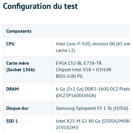
Configuration du test
Composants
CPU
Intel Core i7-920, révision D0 (45 nm,
cache L2)
Carte mère
EVGA 132-BL-E758-TR
(Socket 1366)
Chipset Intel X58 + ICH10R
BIOS 6.00 PG
DRAM
6 Go (3×2 Go) DDR3-1600 OCZ Plati
(OCZ3P1600LV6GK)
Disque dur
Samsung Spinpoint F3 1 To (103UJ) 
SSD 1
Intel X25-M G2 80 Go (SSDSA2M080G
2CV102M3