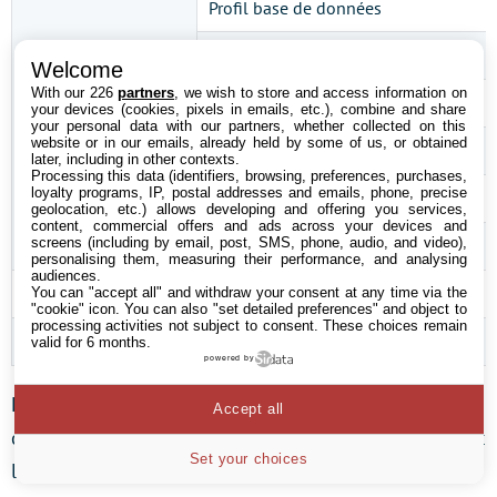
Profil base de données
Profil station de travail
Welcome
With our 226
partners
, we wish to store and access information on
Lecture séquentielle
your devices (cookies, pixels in emails, etc.), combine and share
your personal data with our partners, whether collected on this
website or in our emails, already held by some of us, or obtained
Ecriture séquentielle
later, including in other contexts.
Processing this data (identifiers, browsing, preferences, purchases,
loyalty programs, IP, postal addresses and emails, phone, precise
Lecture aléatoire de blocs 4 Ko
geolocation, etc.) allows developing and offering you services,
content, commercial offers and ads across your devices and
screens (including by email, post, SMS, phone, audio, and video),
Ecriture aléatoire de blocs 4 Ko
personalising them, measuring their performance, and analysing
audiences.
Logiciels & pilotes
You can "accept all" and withdraw your consent at any time via the
"cookie" icon
. You can also "set detailed preferences" and object to
processing activities not subject to consent. These choices remain
OS
Windows 7 Ultimate 64 bits
valid for 6 months.
powered by
Le données ont été réparties de manière très
Accept all
classique : le SSD accueille le système d’exploitation et
Set your choices
les programmes tandis que les jeux, dossiers