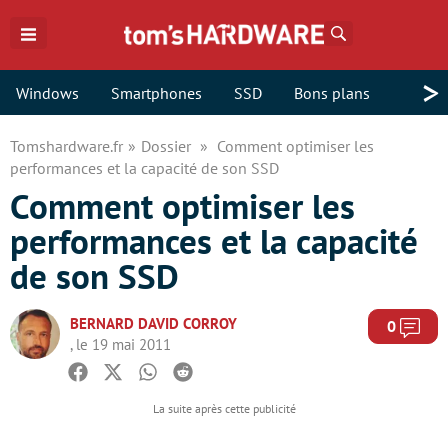
Rechercher
>
Windows
Smartphones
SSD
Bons plans
Tomshardware.fr
Dossier
Comment optimiser les
performances et la capacité de son SSD
Comment optimiser les
performances et la capacité
de son SSD
BERNARD DAVID CORROY
Com
0
, le 19 mai 2011
Facebook
Twitter
Whatsapp
Reddit