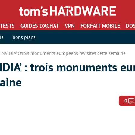
TESTS
GUIDES D’ACHAT
VPN
FORFAIT MOBILE
DOS
SD
Bons plans
o NVIDIA’ : trois monuments européens revisités cette semaine
IDIA’ : trois monuments e
maine
0