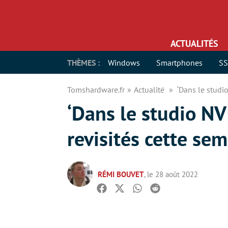
ACTUALITÉS
THÈMES :
Windows
Smartphones
S
Tomshardware.fr
Actualité
‘Dans le studi
‘Dans le studio NV
revisités cette se
RÉMI BOUVET
, le 28 août 2022
Facebook
Twitter
Whatsapp
Reddit