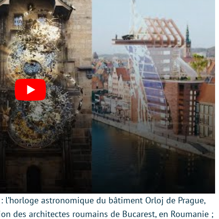
: l’horloge astronomique du bâtiment Orloj de Prague,
nion des architectes roumains de Bucarest, en Roumanie ;