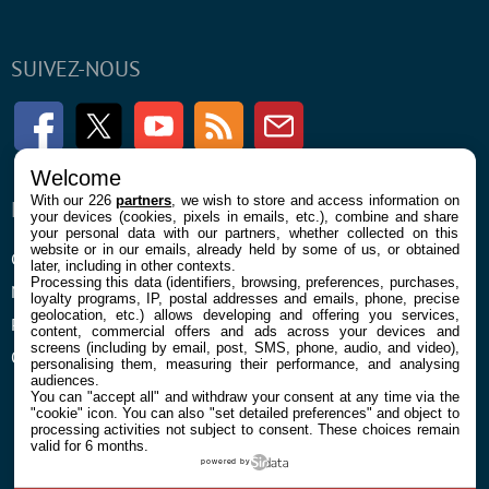
SUIVEZ-NOUS
Facebook
Twitter
Youtube
RSS
Newsletter
Welcome
With our 226
partners
, we wish to store and access information on
ENTREPRISE
À PROPOS
your devices (cookies, pixels in emails, etc.), combine and share
your personal data with our partners, whether collected on this
website or in our emails, already held by some of us, or obtained
Confidentialité et Cookies
Contact
later, including in other contexts.
Processing this data (identifiers, browsing, preferences, purchases,
Mentions légales et CGU
loyalty programs, IP, postal addresses and emails, phone, precise
geolocation, etc.) allows developing and offering you services,
Préférences Cookies
content, commercial offers and ads across your devices and
screens (including by email, post, SMS, phone, audio, and video),
Qui sommes nous
personalising them, measuring their performance, and analysing
audiences.
You can "accept all" and withdraw your consent at any time via the
"cookie" icon
. You can also "set detailed preferences" and object to
processing activities not subject to consent. These choices remain
valid for 6 months.
powered by