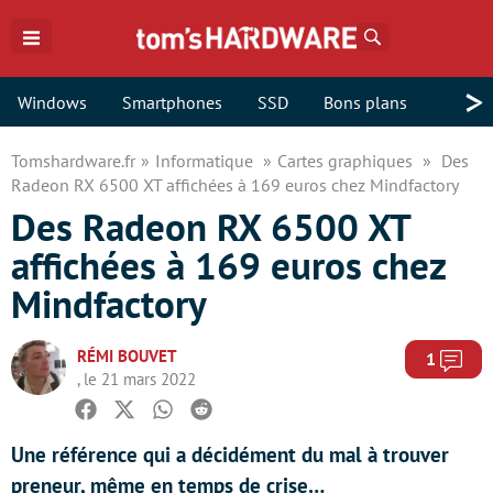
Rechercher
>
Windows
Smartphones
SSD
Bons plans
Tomshardware.fr
Informatique
Cartes graphiques
Des
Radeon RX 6500 XT affichées à 169 euros chez Mindfactory
Des Radeon RX 6500 XT
affichées à 169 euros chez
Mindfactory
RÉMI BOUVET
Com
1
, le 21 mars 2022
Facebook
Twitter
Whatsapp
Reddit
Une référence qui a décidément du mal à trouver
preneur, même en temps de crise…