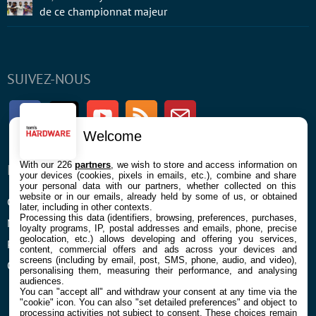
de ce championnat majeur
SUIVEZ-NOUS
Facebook
Twitter
Youtube
RSS
Newsletter
Welcome
With our 226
partners
, we wish to store and access information on
ENTREPRISE
À PROPOS
your devices (cookies, pixels in emails, etc.), combine and share
your personal data with our partners, whether collected on this
website or in our emails, already held by some of us, or obtained
Confidentialité et Cookies
Contact
later, including in other contexts.
Processing this data (identifiers, browsing, preferences, purchases,
Mentions légales et CGU
loyalty programs, IP, postal addresses and emails, phone, precise
geolocation, etc.) allows developing and offering you services,
Préférences Cookies
content, commercial offers and ads across your devices and
screens (including by email, post, SMS, phone, audio, and video),
Qui sommes nous
personalising them, measuring their performance, and analysing
audiences.
You can "accept all" and withdraw your consent at any time via the
"cookie" icon
. You can also "set detailed preferences" and object to
processing activities not subject to consent. These choices remain