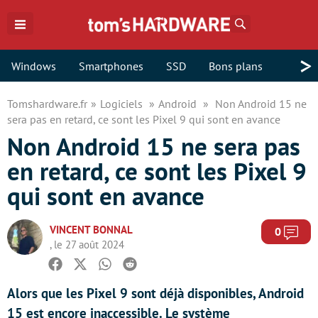
Rechercher
>
Windows
Smartphones
SSD
Bons plans
Tomshardware.fr
Logiciels
Android
Non Android 15 ne
sera pas en retard, ce sont les Pixel 9 qui sont en avance
Non Android 15 ne sera pas
en retard, ce sont les Pixel 9
qui sont en avance
VINCENT BONNAL
Com
0
, le 27 août 2024
Facebook
Twitter
Whatsapp
Reddit
Alors que les Pixel 9 sont déjà disponibles, Android
15 est encore inaccessible. Le système