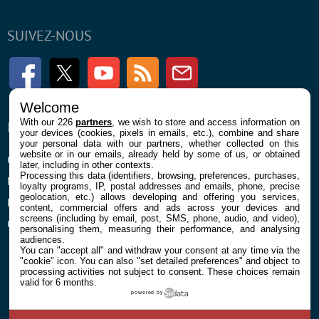
SUIVEZ-NOUS
Facebook
Twitter
Youtube
RSS
Newsletter
Welcome
With our 226
partners
, we wish to store and access information on
ENTREPRISE
À PROPOS
your devices (cookies, pixels in emails, etc.), combine and share
your personal data with our partners, whether collected on this
website or in our emails, already held by some of us, or obtained
Confidentialité et Cookies
Contact
later, including in other contexts.
Processing this data (identifiers, browsing, preferences, purchases,
Mentions légales et CGU
loyalty programs, IP, postal addresses and emails, phone, precise
geolocation, etc.) allows developing and offering you services,
Préférences Cookies
content, commercial offers and ads across your devices and
screens (including by email, post, SMS, phone, audio, and video),
Qui sommes nous
personalising them, measuring their performance, and analysing
audiences.
You can "accept all" and withdraw your consent at any time via the
"cookie" icon
. You can also "set detailed preferences" and object to
processing activities not subject to consent. These choices remain
valid for 6 months.
powered by
© 2026 Galaxie Media Tous droits réservés