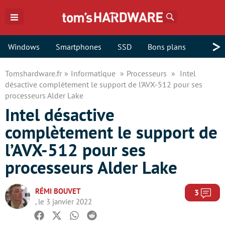
Rechercher
>
Windows
Smartphones
SSD
Bons plans
Tomshardware.fr
Informatique
Processeurs
Intel
désactive complètement le support de l’AVX-512 pour ses
processeurs Alder Lake
Intel désactive
complètement le support de
l’AVX-512 pour ses
processeurs Alder Lake
RÉMI BOUVET
Com
3
, le 3 janvier 2022
Facebook
Twitter
Whatsapp
Reddit