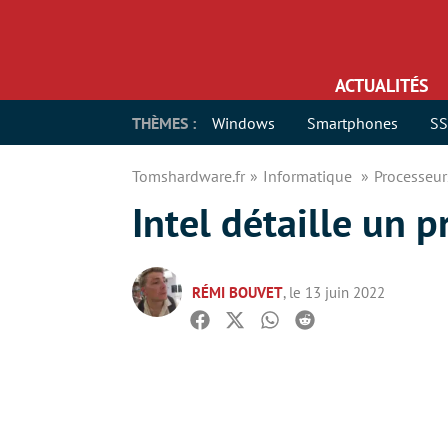
ACTUALITÉS
THÈMES :
Windows
Smartphones
S
Tomshardware.fr
Informatique
Processeu
Intel détaille un 
RÉMI BOUVET
, le 13 juin 2022
Facebook
Twitter
Whatsapp
Reddit