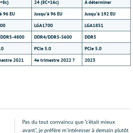
+8c)
24 (8C+16c)
À déterminer
à 96 EU
Jusqu’à 96 EU
Jusqu’à 192 EU
00
LGA1700
LGA1851
/DDR5-4800
DDR4/DDR5-5600
DDR5
.0
PCIe 5.0
PCIe 5.0
mestre 2021
4e trimestre 2022 ?
2023
Pas du tout convaincu que "c'était mieux
avant", je préfère m'intéresser à demain plutôt