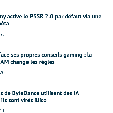
ny active le PSSR 2.0 par défaut via une
bêta
:35
face ses propres conseils gaming : la
RAM change les règles
:20
 de ByteDance utilisent des IA
ils sont virés illico
:11