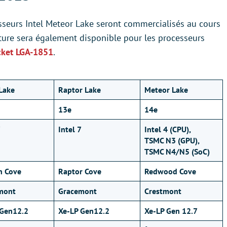
sseurs Intel Meteor Lake seront commercialisés au cours
ture sera également disponible pour les processeurs
cket LGA-1851
.
Lake
Raptor Lake
Meteor Lake
13e
14e
7
Intel 7
Intel 4 (CPU),
TSMC N3 (GPU),
TSMC N4/N5 (SoC)
n Cove
Raptor Cove
Redwood Cove
mont
Gracemont
Crestmont
 Gen12.2
Xe-LP Gen12.2
Xe-LP Gen 12.7