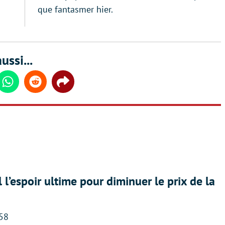
que fantasmer hier.
ussi...
din
Whatsapp
Reddit
Share
l l’espoir ultime pour diminuer le prix de la
:58