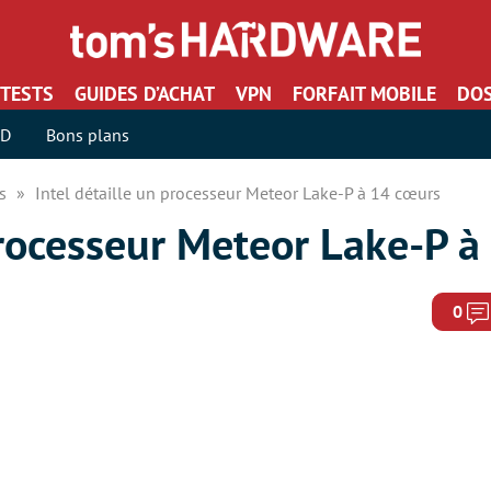
TESTS
GUIDES D’ACHAT
VPN
FORFAIT MOBILE
DOS
SD
Bons plans
rs
Intel détaille un processeur Meteor Lake-P à 14 cœurs
processeur Meteor Lake-P 
0