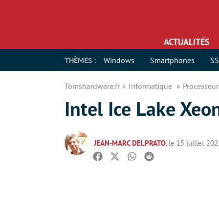
ACTUALITÉS
THÈMES :
Windows
Smartphones
S
Tomshardware.fr
Informatique
Processeu
Intel Ice Lake Xeo
JEAN-MARC DELPRATO
, le 15 juillet 20
Facebook
Twitter
Whatsapp
Reddit