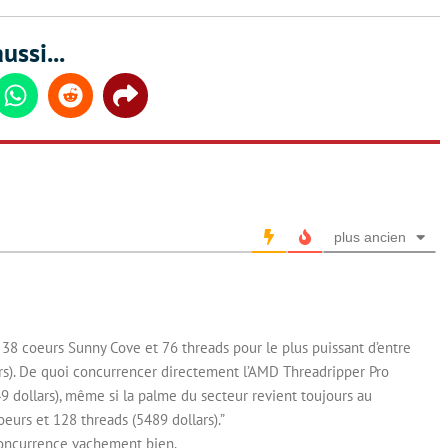
ussi...
din
Whatsapp
Reddit
Share
plus ancien
u’à 38 coeurs Sunny Cove et 76 threads pour le plus puissant d’entre
ars). De quoi concurrencer directement l’AMD Threadripper Pro
 dollars), même si la palme du secteur revient toujours au
urs et 128 threads (5489 dollars).”
 concurrence vachement bien.