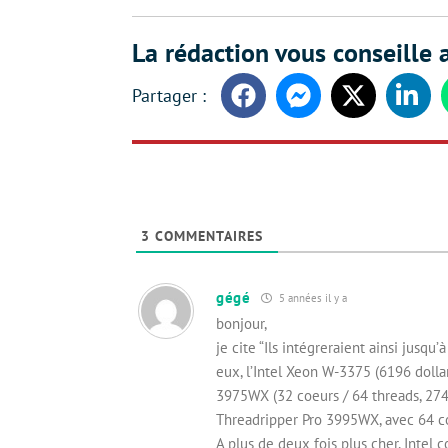
La rédaction vous conseille a
Facebook
Messenger
Twitter
Linke
3
COMMENTAIRES
gégé
5 années il y a
bonjour,
je cite “Ils intégreraient ainsi jusq
eux, l’Intel Xeon W-3375 (6196 doll
3975WX (32 coeurs / 64 threads, 2749
Threadripper Pro 3995WX, avec 64 coe
A plus de deux fois plus cher, Intel