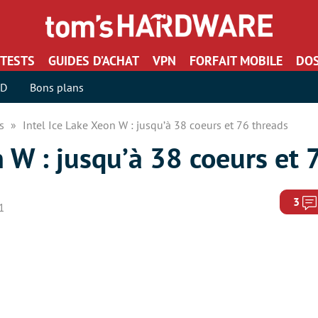
TESTS
GUIDES D’ACHAT
VPN
FORFAIT MOBILE
DOS
SD
Bons plans
rs
Intel Ice Lake Xeon W : jusqu’à 38 coeurs et 76 threads
n W : jusqu’à 38 coeurs et 
3
21