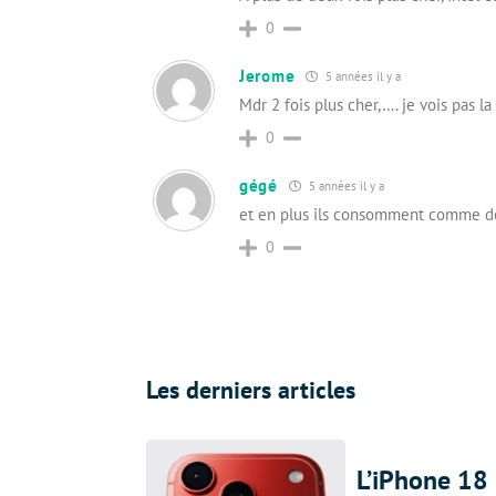
0
Jerome
5 années il y a
Mdr 2 fois plus cher,…. je vois pas la
0
gégé
5 années il y a
et en plus ils consomment comme des 
0
Les derniers articles
L’iPhone 18 