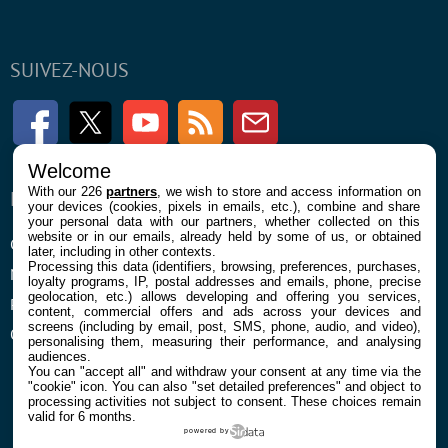
SUIVEZ-NOUS
Facebook
Twitter
Youtube
RSS
Newsletter
Welcome
With our 226
partners
, we wish to store and access information on
ENTREPRISE
À PROPOS
your devices (cookies, pixels in emails, etc.), combine and share
your personal data with our partners, whether collected on this
website or in our emails, already held by some of us, or obtained
Confidentialité et Cookies
Contact
later, including in other contexts.
Processing this data (identifiers, browsing, preferences, purchases,
Mentions légales et CGU
loyalty programs, IP, postal addresses and emails, phone, precise
geolocation, etc.) allows developing and offering you services,
Préférences Cookies
content, commercial offers and ads across your devices and
screens (including by email, post, SMS, phone, audio, and video),
Qui sommes nous
personalising them, measuring their performance, and analysing
audiences.
You can "accept all" and withdraw your consent at any time via the
"cookie" icon
. You can also "set detailed preferences" and object to
processing activities not subject to consent. These choices remain
valid for 6 months.
powered by