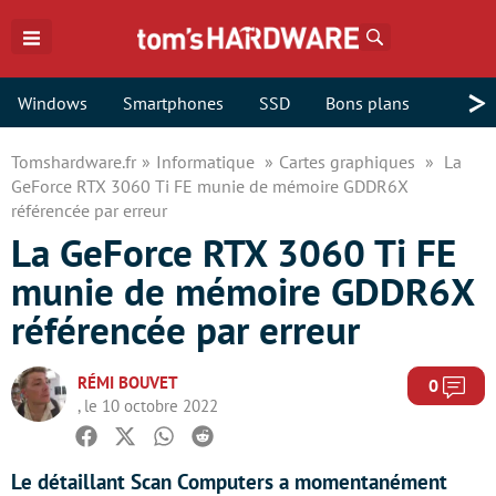
Rechercher
>
Windows
Smartphones
SSD
Bons plans
Tomshardware.fr
Informatique
Cartes graphiques
La
GeForce RTX 3060 Ti FE munie de mémoire GDDR6X
référencée par erreur
La GeForce RTX 3060 Ti FE
munie de mémoire GDDR6X
référencée par erreur
RÉMI BOUVET
Com
0
, le 10 octobre 2022
Facebook
Twitter
Whatsapp
Reddit
Le détaillant Scan Computers a momentanément