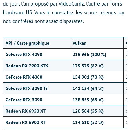
du jour, l’un proposé par VideoCardz, l’autre par Tom’s
Hardware US. Vous le constatez, les scores retenus par
nos confrères sont assez disparates.
API / Carte graphique
Vulkan
O
GeForce RTX 4090
219 965 (100 %)
3
Radeon RX 7900 XTX
179 579 (82 %)
2
GeForce RTX 4080
154 901 (70 %)
2
GeForce RTX 3090 Ti
141 134 (64 %)
2
GeForce RTX 3090
138 859 (63 %)
2
Radeon RX 6950 XT
120 384 (55 %)
1
Radeon RX 6900 XT
114 610 (52 %)
1