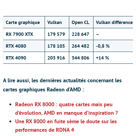
Carte graphique
Vulkan
Open CL
Vulkan différence
RX 7900 XTX
179 579
228 647
–
RTX 4080
178 105
264 482
-0,8 %
RTX 4090
203 916
344 806
+14 %
A lire aussi, les dernières actualités concernant les
cartes graphiques Radeon d’AMD :
Radeon RX 8000 : quatre cartes mais peu
d’évolution, AMD en manque d’inspiration ?
Une RX 8000 en fuite sème le doute sur les
performances de RDNA 4