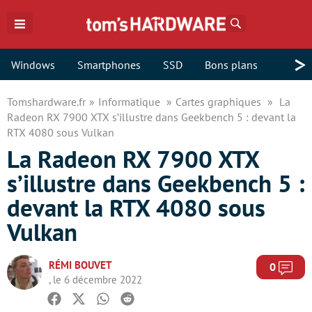
Rechercher
>
Windows
Smartphones
SSD
Bons plans
Tomshardware.fr
Informatique
Cartes graphiques
La
Radeon RX 7900 XTX s’illustre dans Geekbench 5 : devant la
RTX 4080 sous Vulkan
La Radeon RX 7900 XTX
s’illustre dans Geekbench 5 :
devant la RTX 4080 sous
Vulkan
RÉMI BOUVET
Com
0
, le 6 décembre 2022
Facebook
Twitter
Whatsapp
Reddit