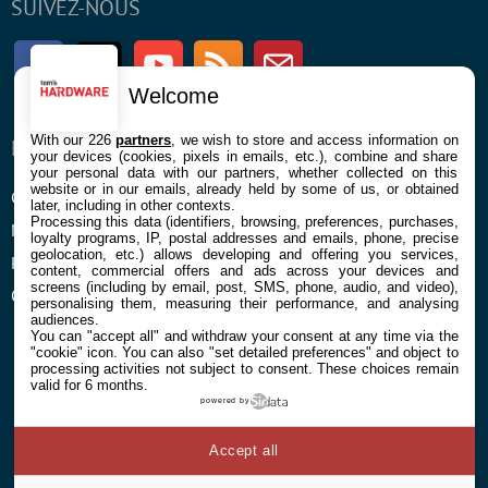
SUIVEZ-NOUS
Facebook
Twitter
Youtube
RSS
Newsletter
Welcome
With our 226
partners
, we wish to store and access information on
ENTREPRISE
À PROPOS
your devices (cookies, pixels in emails, etc.), combine and share
your personal data with our partners, whether collected on this
website or in our emails, already held by some of us, or obtained
Confidentialité et Cookies
Contact
later, including in other contexts.
Processing this data (identifiers, browsing, preferences, purchases,
Mentions légales et CGU
loyalty programs, IP, postal addresses and emails, phone, precise
geolocation, etc.) allows developing and offering you services,
Préférences Cookies
content, commercial offers and ads across your devices and
screens (including by email, post, SMS, phone, audio, and video),
Qui sommes nous
personalising them, measuring their performance, and analysing
audiences.
You can "accept all" and withdraw your consent at any time via the
"cookie" icon
. You can also "set detailed preferences" and object to
processing activities not subject to consent. These choices remain
valid for 6 months.
powered by
© 2026 Galaxie Media Tous droits réservés
Accept all