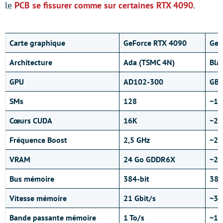
le
PCB se fissurer comme sur certaines RTX 4090
.
Carte graphique
GeForce RTX 4090
GeF
Architecture
Ada (TSMC 4N)
Bla
GPU
AD102-300
GB
SMs
128
~19
Cœurs CUDA
16K
~24
Fréquence Boost
2,5 GHz
~2,
VRAM
24 Go GDDR6X
~24
Bus mémoire
384-bit
384
Vitesse mémoire
21 Gbit/s
~32
Bande passante mémoire
1 To/s
~1,