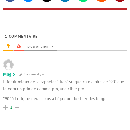
1
COMMENTAIRE
plus ancien
Magix
2 années il y a
Il ferait mieux de la rappeler “titan” vu que ça n a plus de “90” que
le nom un prix de gamme pro, une cible pro
“90” à l origine c’était plus à l époque du sli et des bi gpu
1