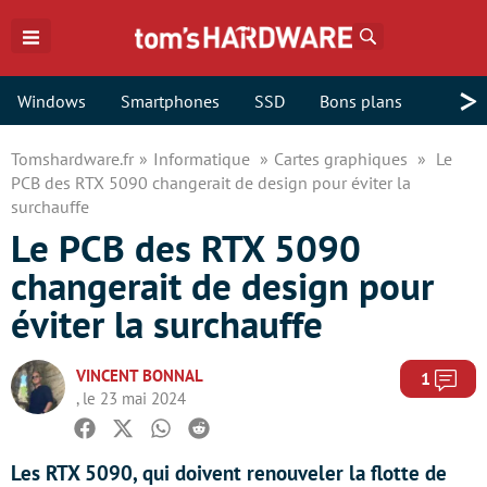
Rechercher
>
Windows
Smartphones
SSD
Bons plans
Tomshardware.fr
Informatique
Cartes graphiques
Le
PCB des RTX 5090 changerait de design pour éviter la
surchauffe
Le PCB des RTX 5090
changerait de design pour
éviter la surchauffe
VINCENT BONNAL
Com
1
, le 23 mai 2024
Facebook
Twitter
Whatsapp
Reddit
Les RTX 5090, qui doivent renouveler la flotte de