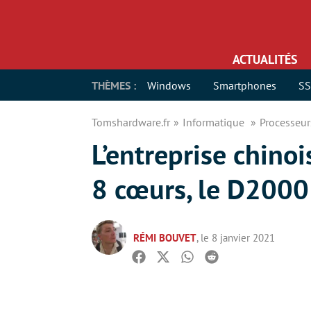
ACTUALITÉS
THÈMES :
Windows
Smartphones
S
Tomshardware.fr
Informatique
Processeu
L’entreprise chino
8 cœurs, le D2000
RÉMI BOUVET
, le 8 janvier 2021
Facebook
Twitter
Whatsapp
Reddit