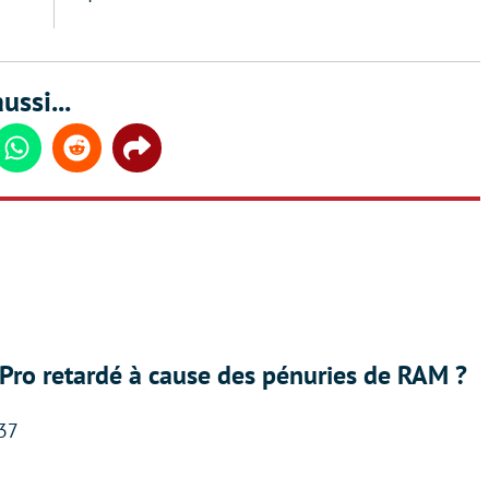
ussi...
din
Whatsapp
Reddit
Share
Pro retardé à cause des pénuries de RAM ?
:37