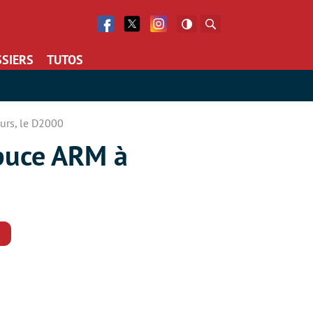
Facebook
Twitter
Facebook
Rechercher
SIERS
TUTOS
urs, le D2000
 puce ARM à
Commentaires