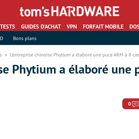
TESTS
GUIDES D’ACHAT
VPN
FORFAIT MOBILE
DOS
SD
Bons plans
rs
L’entreprise chinoise Phytium a élaboré une puce ARM à 8 cœ
ise Phytium a élaboré une
0