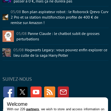
passer à 0 €, mais ça ne durera pas
05/08
Bon plan aspirateur robot : le Roborock Qrevo Curv
2 Pro et sa station multifonction profite de 400 € de
remise sur Amazon !
05/08
Panne Claude : le chatbot subit de grosses
perturbations
05/08
Hogwarts Legacy : vous pouvez enfin explorer ce
lieu culte de la saga Harry Potter
SUIVEZ-NOUS
Facebook
Twitter
Youtube
RSS
Newsletter
Welcome
With our 226
partners
, we wish to store and access information on
ENTREPRISE
À PROPOS