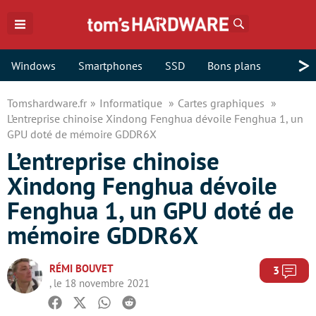
Rechercher
>
Windows
Smartphones
SSD
Bons plans
Tomshardware.fr
Informatique
Cartes graphiques
L’entreprise chinoise Xindong Fenghua dévoile Fenghua 1, un
GPU doté de mémoire GDDR6X
L’entreprise chinoise
Xindong Fenghua dévoile
Fenghua 1, un GPU doté de
mémoire GDDR6X
RÉMI BOUVET
Com
3
, le 18 novembre 2021
Facebook
Twitter
Whatsapp
Reddit