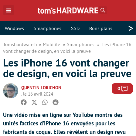
Rechercher
>
Windows
Smartphones
SSD
Bons plans
Tomshardware.fr
Mobilité
Smartphones
Les iPhone 16
vont changer de design, en voici la preuve
Les iPhone 16 vont changer
de design, en voici la preuve
QUENTIN LORICHON
Com
0
, le 16 avril 2024
Facebook
Twitter
Whatsapp
Reddit
Une vidéo mise en ligne sur YouTube montre des
unités factices d’iPhone 16 envoyées pour les
fabricants de coque. Elles révèlent un design revu