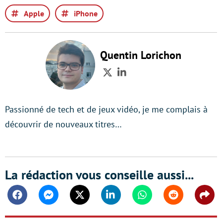
Apple
iPhone
Quentin Lorichon
Twitter
LinkedIn
Passionné de tech et de jeux vidéo, je me complais à
découvrir de nouveaux titres…
La rédaction vous conseille aussi...
Facebook
Messenger
Twitter
Linkedin
Whatsapp
Reddit
Shar