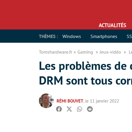
ACTUALITÉS
THÈMES :
Windows
Smartphones
S
Tomshardware.fr
Gaming
Jeux-vidéo
L
Les problèmes de c
DRM sont tous corr
RÉMI BOUVET
, le 11 janvier 2022
Facebook
Twitter
Whatsapp
Reddit