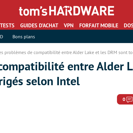
TESTS
GUIDES D’ACHAT
VPN
FORFAIT MOBILE
DOS
SD
Bons plans
es problèmes de compatibilité entre Alder Lake et les DRM sont to
ompatibilité entre Alder L
igés selon Intel
0