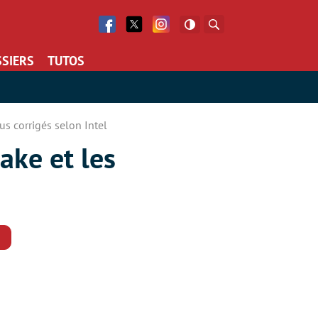
Facebook
Twitter
Facebook
Rechercher
SIERS
TUTOS
us corrigés selon Intel
ake et les
Commentaires