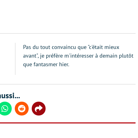
Pas du tout convaincu que "c'était mieux
avant", je préfère m'intéresser à demain plutôt
que fantasmer hier.
ussi...
din
Whatsapp
Reddit
Share