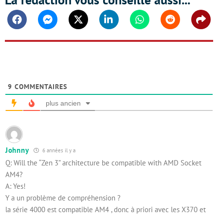
Facebook
Messenger
Twitter
Linkedin
Whatsapp
Reddit
Shar
9
COMMENTAIRES
plus ancien
Johnny
6 années il y a
Q: Will the “Zen 3” architecture be compatible with AMD Socket
AM4?
A: Yes!
Y a un problème de compréhension ?
la série 4000 est compatible AM4 , donc à priori avec les X370 et