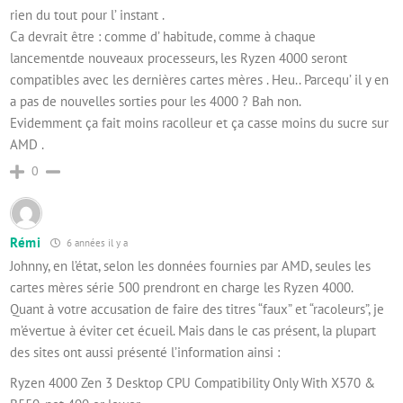
rien du tout pour l’ instant .
Ca devrait être : comme d’ habitude, comme à chaque
lancementde nouveaux processeurs, les Ryzen 4000 seront
compatibles avec les dernières cartes mères . Heu.. Parcequ’ il y en
a pas de nouvelles sorties pour les 4000 ? Bah non.
Evidemment ça fait moins racolleur et ça casse moins du sucre sur
AMD .
0
Rémi
6 années il y a
Johnny, en l’état, selon les données fournies par AMD, seules les
cartes mères série 500 prendront en charge les Ryzen 4000.
Quant à votre accusation de faire des titres “faux” et “racoleurs”, je
m’évertue à éviter cet écueil. Mais dans le cas présent, la plupart
des sites ont aussi présenté l’information ainsi :
Ryzen 4000 Zen 3 Desktop CPU Compatibility Only With X570 &