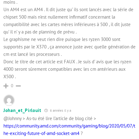
moins .
Un AM4 est un AM4 . Il dit juste qu’ ils sont lancés avec la série de
chipset 500 mais n’est nullement infirmatif concernant la
compatibilité avec les cartes mères inférieures à 500 , il dit juste
qu’ il n’ y a pas de planning de prévu .
Le graphisme ne veut rien dire puisque les ryzen 3000 sont
supportés par le X370 , ça annonce juste avec quelle génération de
cm est lancé les processeurs .
Donc le titre de cet article est FAUX . Je suis d’ avis que les ryzen
4000 seront sûrement compatibles avec les cm antérieurs aux
X500 .
0
Johan_et_Pirlouit
6 années il y a
@Johnny > As-tu été lire l’article de blog cité >
https://community.amd.com/community/gaming/blog/2020/05/07/t
he-exciting-future-of-amd-socket-am4
?