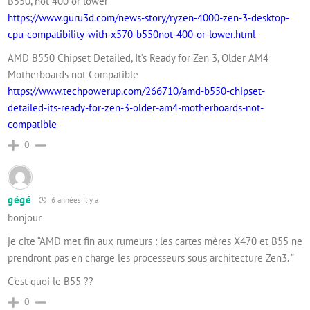
B550, not 400 or lower
https://www.guru3d.com/news-story/ryzen-4000-zen-3-desktop-
cpu-compatibility-with-x570-b550not-400-or-lower.html
AMD B550 Chipset Detailed, It’s Ready for Zen 3, Older AM4
Motherboards not Compatible
https://www.techpowerup.com/266710/amd-b550-chipset-
detailed-its-ready-for-zen-3-older-am4-motherboards-not-
compatible
0
gégé
6 années il y a
bonjour
je cite “AMD met fin aux rumeurs : les cartes mères X470 et B55 ne
prendront pas en charge les processeurs sous architecture Zen3. ”
C’est quoi le B55 ??
0