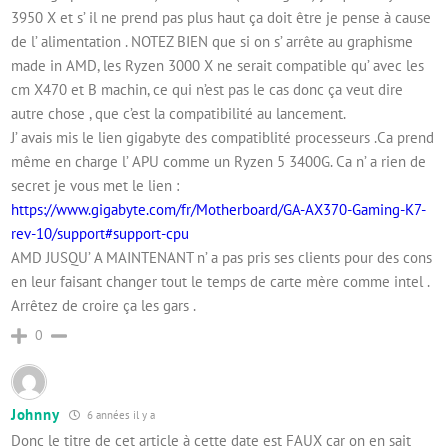
3950 X et s’ il ne prend pas plus haut ça doit être je pense à cause
de l’ alimentation . NOTEZ BIEN que si on s’ arrête au graphisme
made in AMD, les Ryzen 3000 X ne serait compatible qu’ avec les
cm X470 et B machin, ce qui n’est pas le cas donc ça veut dire
autre chose , que c’est la compatibilité au lancement.
J’ avais mis le lien gigabyte des compatiblité processeurs .Ca prend
même en charge l’ APU comme un Ryzen 5 3400G. Ca n’ a rien de
secret je vous met le lien :
https://www.gigabyte.com/fr/Motherboard/GA-AX370-Gaming-K7-
rev-10/support#support-cpu
AMD JUSQU’ A MAINTENANT n’ a pas pris ses clients pour des cons
en leur faisant changer tout le temps de carte mère comme intel .
Arrêtez de croire ça les gars .
0
Johnny
6 années il y a
Donc le titre de cet article à cette date est FAUX car on en sait