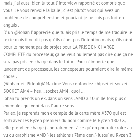
mais j’ ai aussi bien lu tout l’ interview rapporté et compris que
vous . Je vous renvoie la balle , c’ est plutôt vous qui avez un
problème de compréhension et pourtant je ne suis pas fort en
anglais .
D’ un @Johan J’ apprecie que tu ais pris le temps de me traduire le
texte mais il ne dit pas qu’ ils n’ ont pas l’intention mais qu’ils n’ont
pour le moment pas de projet pour LA PRISE EN CHARGE
COMPLETE du processeur, ça ne veut nullement pas dire que ça ne
sera pas pris en charge dans le futur . Pour n’ importe quel
lancement de processeur, les concepteurs pourraient dire la même
chose .
@Johan_et_Pirlouit@Maxime Vous confondez chipset et socket .
SOCKET AM4 = heu… socket AM4 , quoi …
Johan tu prends un ex. dans un sens , AMD a 10 mille fois plus d’
exemples qui vont dans l’ autre sens .
Par ex. je reprends mon exemple de la carte mère X370 qui est
sorti avec les Ryzen premiers du nom comme le Ryzeb 1800 X,
elle prend en charge ( contrairement à ce qu’ on pourrait croire au
vu du graphisme AMD ) les athlons ( 7ème gen. ) jusqu’ au Ryzen 3