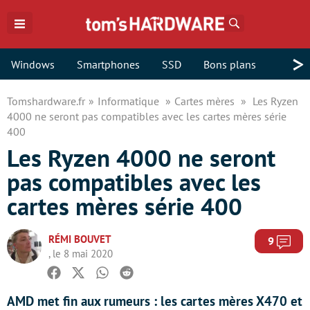
Rechercher
>
Windows
Smartphones
SSD
Bons plans
Tomshardware.fr
Informatique
Cartes mères
Les Ryzen
4000 ne seront pas compatibles avec les cartes mères série
400
Les Ryzen 4000 ne seront
pas compatibles avec les
cartes mères série 400
RÉMI BOUVET
Com
9
, le 8 mai 2020
Facebook
Twitter
Whatsapp
Reddit
AMD met fin aux rumeurs : les cartes mères X470 et