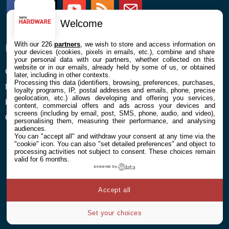
Facebook
Twitter
Youtube
RSS
Newsletter
Welcome
With our 226
partners
, we wish to store and access information on
ENTREPRISE
À PROPOS
your devices (cookies, pixels in emails, etc.), combine and share
your personal data with our partners, whether collected on this
website or in our emails, already held by some of us, or obtained
Confidentialité et Cookies
Contact
later, including in other contexts.
Processing this data (identifiers, browsing, preferences, purchases,
Mentions légales et CGU
loyalty programs, IP, postal addresses and emails, phone, precise
geolocation, etc.) allows developing and offering you services,
Préférences Cookies
content, commercial offers and ads across your devices and
screens (including by email, post, SMS, phone, audio, and video),
Qui sommes nous
personalising them, measuring their performance, and analysing
audiences.
You can "accept all" and withdraw your consent at any time via the
"cookie" icon
. You can also "set detailed preferences" and object to
processing activities not subject to consent. These choices remain
valid for 6 months.
powered by
© 2026 Galaxie Media Tous droits réservés
Accept all
Set your choices