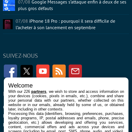
07/08
Google Messages s’attaque enfin à deux de ses
plus gros défauts
07/08
iPhone 18 Pro : pourquoi il sera difficile de
l’acheter à son lancement en septembre
SUIVEZ-NOUS
Facebook
Twitter
Youtube
RSS
Newsletter
Welcome
With our 226
partners
, we wish to store and access information on
ENTREPRISE
À PROPOS
your devices (cookies, pixels in emails, etc.), combine and share
your personal data with our partners, whether collected on this
website or in our emails, already held by some of us, or obtained
Confidentialité et Cookies
Contact
later, including in other contexts.
Processing this data (identifiers, browsing, preferences, purchases,
Mentions légales et CGU
loyalty programs, IP, postal addresses and emails, phone, precise
geolocation, etc.) allows developing and offering you services,
Préférences Cookies
content, commercial offers and ads across your devices and
screens (including by email, post, SMS, phone, audio, and video),