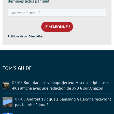
dernières actus par mail !
Adresse
e-
mail
*
Politique de confidentialité
TOM'S GUIDE
07/08
Bon plan : ce vidéoprojecteur Hisense triple laser
4K s’affiche avec une rédaction de 390 € sur Amazon !
07/08
Android 18 : quels Samsung Galaxy ne recevront
pas la mise à jour ?