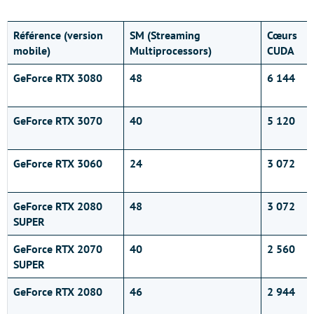
Référence (version
SM (Streaming
Cœurs
mobile)
Multiprocessors)
CUDA
GeForce RTX 3080
48
6 144
GeForce RTX 3070
40
5 120
GeForce RTX 3060
24
3 072
GeForce RTX 2080
48
3 072
SUPER
GeForce RTX 2070
40
2 560
SUPER
GeForce RTX 2080
46
2 944