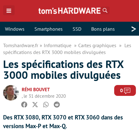
Rechercher
>
Windows
Smartphones
SSD
Bons plans
Tomshardware.fr
Informatique
Cartes graphiques
Les
spécifications des RTX 3000 mobiles divulguées
Les spécifications des RTX
3000 mobiles divulguées
RÉMI BOUVET
Com
0
, le 31 décembre 2020
Facebook
Twitter
Whatsapp
Reddit
Des RTX 3080, RTX 3070 et RTX 3060 dans des
versions Max-P et Max-Q.