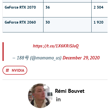
GeForce RTX 2070
36
2 304
GeForce RTX 2060
30
1 920
https://t.co/1X6KRiSJuQ
— 188号 (@momomo_us)
December 29, 2020
NVIDIA
Rémi Bouvet
LinkedIn