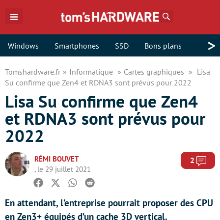
Rechercher
>
Windows
Smartphones
SSD
Bons plans
Tomshardware.fr
Informatique
Cartes graphiques
Lisa
Su confirme que Zen4 et RDNA3 sont prévus pour 2022
Lisa Su confirme que Zen4
et RDNA3 sont prévus pour
2022
RÉMI BOUVET
Com
2
, le 29 juillet 2021
Facebook
Twitter
Whatsapp
Reddit
En attendant, l’entreprise pourrait proposer des CPU
en Zen3+ équipés d’un cache 3D vertical.