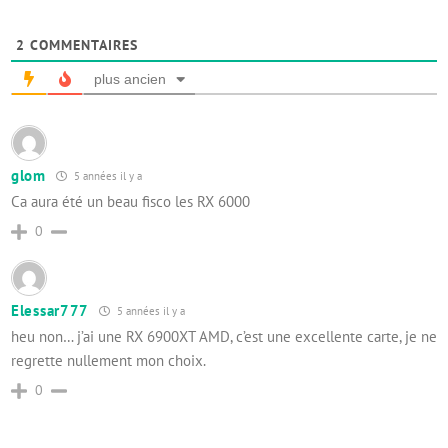
2
COMMENTAIRES
plus ancien
glom
5 années il y a
Ca aura été un beau fisco les RX 6000
0
Elessar777
5 années il y a
heu non… j’ai une RX 6900XT AMD, c’est une excellente carte, je ne
regrette nullement mon choix.
0