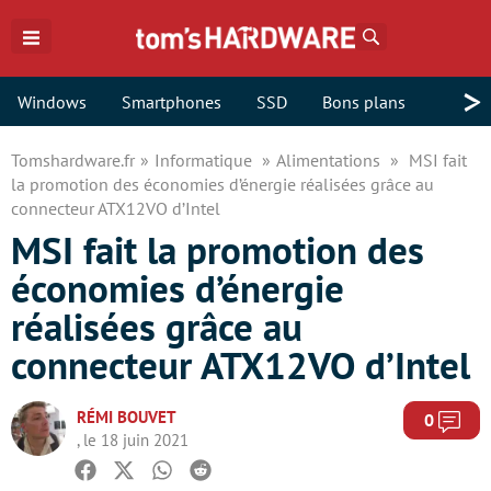
Rechercher
>
Windows
Smartphones
SSD
Bons plans
Tomshardware.fr
Informatique
Alimentations
MSI fait
la promotion des économies d’énergie réalisées grâce au
connecteur ATX12VO d’Intel
MSI fait la promotion des
économies d’énergie
réalisées grâce au
connecteur ATX12VO d’Intel
RÉMI BOUVET
Com
0
, le 18 juin 2021
Facebook
Twitter
Whatsapp
Reddit