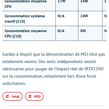
Consommation moyenne
17W
14W
18
CPU
Consommation système
N/A
24W
N/
inactif (C10)
Consommation moyenne
N/A
8W
N/
CPU (C10)
Gardez à l’esprit que la démonstration de MSI n’est pas
totalement neutre. Des tests indépendants seront
nécessaires pour jauger de l’impact réel de l’ATX12VO
sur la consommation, notamment lors d’une forte
sollicitation.
Intel
MSI