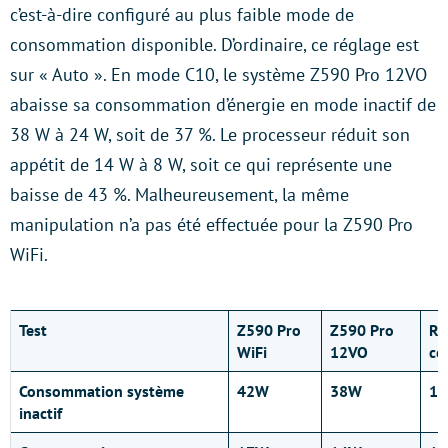
c’est-à-dire configuré au plus faible mode de
consommation disponible. D’ordinaire, ce réglage est
sur « Auto ». En mode C10, le système Z590 Pro 12VO
abaisse sa consommation d’énergie en mode inactif de
38 W à 24 W, soit de 37 %. Le processeur réduit son
appétit de 14 W à 8 W, soit ce qui représente une
baisse de 43 %. Malheureusement, la même
manipulation n’a pas été effectuée pour la Z590 Pro
WiFi.
Test
Z590 Pro
Z590 Pro
Ré
WiFi
12VO
co
Consommation système
42W
38W
10
inactif