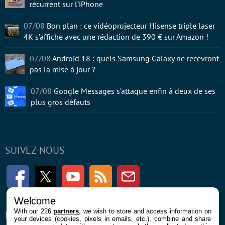
récurrent sur l’iPhone
07/08
Bon plan : ce vidéoprojecteur Hisense triple laser
4K s’affiche avec une rédaction de 390 € sur Amazon !
07/08
Android 18 : quels Samsung Galaxy ne recevront
pas la mise à jour ?
07/08
Google Messages s’attaque enfin à deux de ses
plus gros défauts
SUIVEZ-NOUS
Facebook
Twitter
Youtube
RSS
Newsletter
Welcome
With our 226
partners
, we wish to store and access information on
ENTREPRISE
À PROPOS
your devices (cookies, pixels in emails, etc.), combine and share