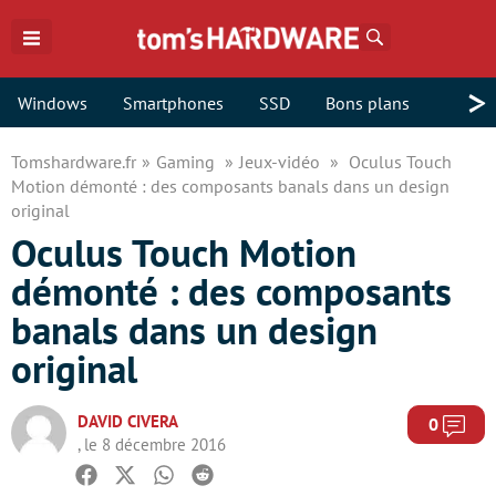
Rechercher
>
Windows
Smartphones
SSD
Bons plans
Tomshardware.fr
Gaming
Jeux-vidéo
Oculus Touch
Motion démonté : des composants banals dans un design
original
Oculus Touch Motion
démonté : des composants
banals dans un design
original
DAVID CIVERA
Com
0
, le 8 décembre 2016
Facebook
Twitter
Whatsapp
Reddit