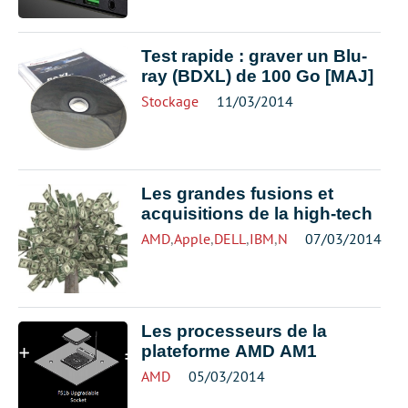
Test rapide : graver un Blu-
ray (BDXL) de 100 Go [MAJ]
Stockage
11/03/2014
Les grandes fusions et
acquisitions de la high-tech
AMD
,
Apple
,
DELL
,
IBM
,
NVIDIA
07/03/2014
,
Seagate
,
West
Les processeurs de la
plateforme AMD AM1
AMD
05/03/2014