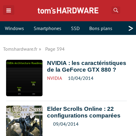
Recherch
>
Windows
Smartphones
SSD
Bons plans
Tomshardware.fr
Page 394
NVIDIA : les caractéristiques
de la GeForce GTX 880 ?
NVIDIA
10/04/2014
Elder Scrolls Online : 22
configurations comparées
09/04/2014