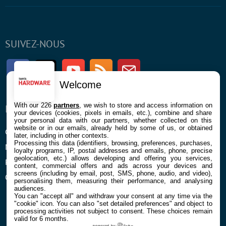
SUIVEZ-NOUS
Facebook
Twitter
Youtube
RSS
Newsletter
Welcome
With our 226
partners
, we wish to store and access information on
ENTREPRISE
À PROPOS
your devices (cookies, pixels in emails, etc.), combine and share
your personal data with our partners, whether collected on this
website or in our emails, already held by some of us, or obtained
Confidentialité et Cookies
Contact
later, including in other contexts.
Processing this data (identifiers, browsing, preferences, purchases,
Mentions légales et CGU
loyalty programs, IP, postal addresses and emails, phone, precise
geolocation, etc.) allows developing and offering you services,
Préférences Cookies
content, commercial offers and ads across your devices and
screens (including by email, post, SMS, phone, audio, and video),
Qui sommes nous
personalising them, measuring their performance, and analysing
audiences.
You can "accept all" and withdraw your consent at any time via the
"cookie" icon
. You can also "set detailed preferences" and object to
processing activities not subject to consent. These choices remain
valid for 6 months.
powered by