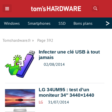
Recherch
>
Windows
Smartphones
SSD
Bons plans
Tomshardware.fr
Page 392
Infecter une clé USB à tout
jamais
02/08/2014
LG 34UM95 : test d’un
moniteur 34″ 3440×1440
LG
31/07/2014