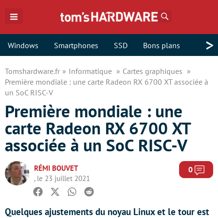
Rechercher
>
Windows
Smartphones
SSD
Bons plans
Tomshardware.fr
Informatique
Cartes graphiques
Première mondiale : une carte Radeon RX 6700 XT associée à
un SoC RISC-V
Première mondiale : une
carte Radeon RX 6700 XT
associée à un SoC RISC-V
RÉMI BOUVET
Com
0
, le 23 juillet 2021
Facebook
Twitter
Whatsapp
Reddit
Quelques ajustements du noyau Linux et le tour est