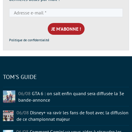
Adresse
e-
mail
*
Politique de confidentialité
TOM'S GUIDE
06/08
GTA 6 : on sait enfin quand sera diffusée la 3e
bande-annonce
06/08
Disney+ va ravir les fans de foot avec la diffusion
de ce championnat majeur
06/08
Comment Gemini va vous aider à résoudre les