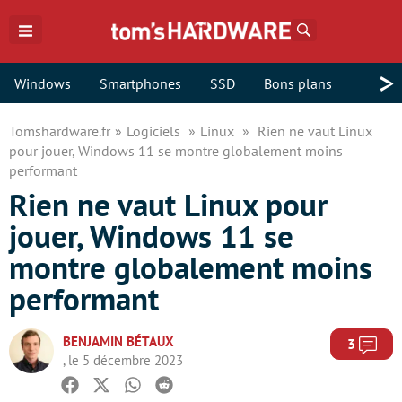
Rechercher
>
Windows
Smartphones
SSD
Bons plans
Tomshardware.fr
Logiciels
Linux
Rien ne vaut Linux
pour jouer, Windows 11 se montre globalement moins
performant
Rien ne vaut Linux pour
jouer, Windows 11 se
montre globalement moins
performant
BENJAMIN BÉTAUX
Com
3
, le 5 décembre 2023
Facebook
Twitter
Whatsapp
Reddit