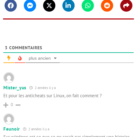
Facebook
Messenger
Twitter
Linkedin
Whatsapp
Reddit
Shar
3
COMMENTAIRES
plus ancien
Mister_yus
2 années il y a
Et pour les anticheats sur Linux, on fait comment ?
0
Feunoir
2 années il y a
Sur windows est ce que ce ne serait pas simplement une histoire