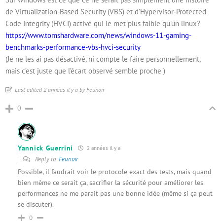
de Virtualization-Based Security (VBS) et d’Hypervisor-Protected
Code Integrity (HVCI) activé qui le met plus faible qu’un linux?
https://www.tomshardware.com/news/windows-11-gaming-
benchmarks-performance-vbs-hvci-security
(Je ne les ai pas désactivé, ni compte le faire personnellement,
mais c’est juste que l’écart observé semble proche )
Last edited 2 années il y a by Feunoir
0
Yannick Guerrini
2 années il y a
Reply to
Feunoir
Possible, il faudrait voir le protocole exact des tests, mais quand
bien même ce serait ça, sacrifier la sécurité pour améliorer les
performances ne me parait pas une bonne idée (même si ça peut
se discuter).
0