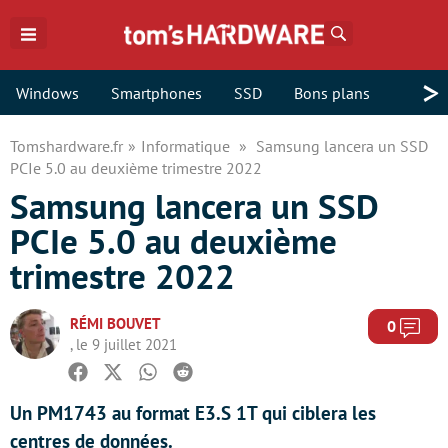
Rechercher
>
Windows
Smartphones
SSD
Bons plans
Tomshardware.fr
Informatique
Samsung lancera un SSD
PCIe 5.0 au deuxième trimestre 2022
Samsung lancera un SSD
PCIe 5.0 au deuxième
trimestre 2022
RÉMI BOUVET
Com
0
, le 9 juillet 2021
Facebook
Twitter
Whatsapp
Reddit
Un PM1743 au format E3.S 1T qui ciblera les
centres de données.