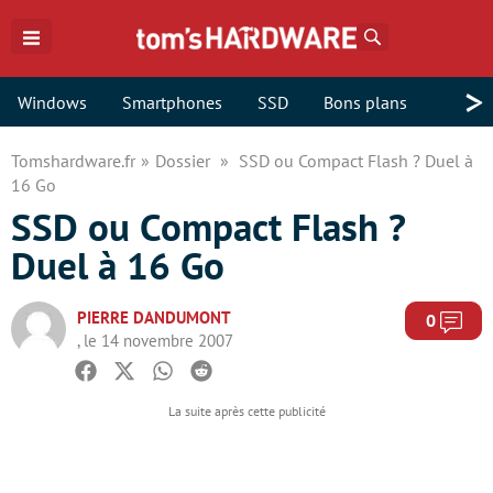
Rechercher
>
Windows
Smartphones
SSD
Bons plans
Tomshardware.fr
Dossier
SSD ou Compact Flash ? Duel à
16 Go
SSD ou Compact Flash ?
Duel à 16 Go
PIERRE DANDUMONT
Com
0
, le 14 novembre 2007
Facebook
Twitter
Whatsapp
Reddit