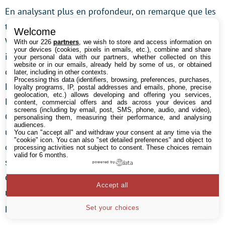
En analysant plus en profondeur, on remarque que les
trois valeurs (lancement d’applications, démarrage de
Welcome
Windows et usage général) ne sont pas autant
With our 226
partners
, we wish to store and access information on
your devices (cookies, pixels in emails, etc.), combine and share
impactées que les autres tests par l’augmentation du
your personal data with our partners, whether collected on this
website or in our emails, already held by some of us, or obtained
débit : alors que le montage à base de cartes Compact
later, including in other contexts.
Processing this data (identifiers, browsing, preferences, purchases,
Flash est environ quatre fois plus rapides que le SSD,
loyalty programs, IP, postal addresses and emails, phone, precise
geolocation, etc.) allows developing and offering you services,
les tests ne donnent pas un écart aussi important.
content, commercial offers and ads across your devices and
screens (including by email, post, SMS, phone, audio, and video),
C’est assez simple à comprendre : ces tests mesurent
personalising them, measuring their performance, and analysing
audiences.
un fonctionnement global, qui dépend d’une série
You can "accept all" and withdraw your consent at any time via the
"cookie" icon
. You can also "set detailed preferences" and object to
d’autres paramètres. De plus, le temps d’accès est
processing activities not subject to consent. These choices remain
valid for 6 months.
similaire entre les deux solutions. Il faut donc bien
powered by
comprendre que le débit en lecture ou en écriture,
Accept all
même s’il est évidemment important, ne représente
pas non plus le plus gros avantage des SSD.
Set your choices