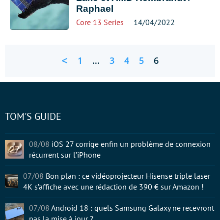
Raphael
Core 13 Series
14/04/2022
<
1
…
3
4
5
6
TOM'S GUIDE
08/08
iOS 27 corrige enfin un problème de connexion
récurrent sur l’iPhone
07/08
Bon plan : ce vidéoprojecteur Hisense triple laser
4K s’affiche avec une rédaction de 390 € sur Amazon !
07/08
Android 18 : quels Samsung Galaxy ne recevront
pas la mise à jour ?