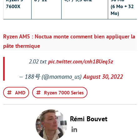
7600X
(6 Mo + 32
Mo)
Ryzen AM5 : Noctua monte comment bien appliquer la
pâte thermique
2.02 txt
pic.twitter.com/cnh1BUeq5z
— 188号 (@momomo_us)
August 30, 2022
AMD
Ryzen 7000 Series
Rémi Bouvet
LinkedIn