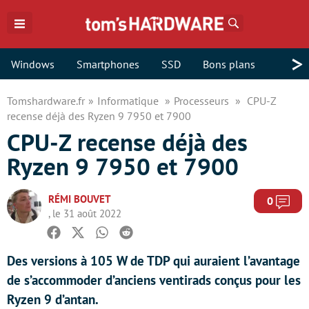
Rechercher
>
Windows
Smartphones
SSD
Bons plans
Tomshardware.fr
Informatique
Processeurs
CPU-Z
recense déjà des Ryzen 9 7950 et 7900
CPU-Z recense déjà des
Ryzen 9 7950 et 7900
RÉMI BOUVET
Com
0
, le 31 août 2022
Facebook
Twitter
Whatsapp
Reddit
Des versions à 105 W de TDP qui auraient l’avantage
de s’accommoder d’anciens ventirads conçus pour les
Ryzen 9 d’antan.