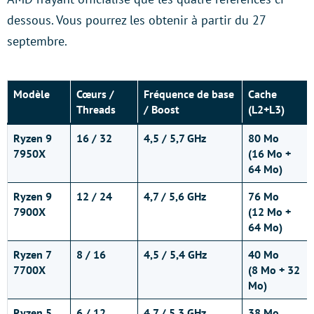
dessous. Vous pourrez les obtenir à partir du 27
septembre.
Modèle
Cœurs
/
Fréquence de base
Cache
Threads
/ Boost
(L2+L3)
Ryzen 9
16 / 32
4,5 / 5,7 GHz
80 Mo
7950X
(16 Mo +
64 Mo)
Ryzen 9
12 / 24
4,7 / 5,6 GHz
76 Mo
7900X
(12 Mo +
64 Mo)
Ryzen 7
8 / 16
4,5 / 5,4 GHz
40 Mo
7700X
(8 Mo + 32
Mo)
Ryzen 5
6 / 12
4,7 / 5,3 GHz
38 Mo