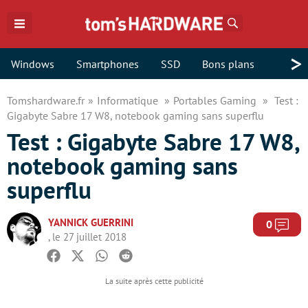
Rechercher
>
Windows
Smartphones
SSD
Bons plans
Tomshardware.fr
Informatique
Portables Gaming
Test :
Gigabyte Sabre 17 W8, notebook gaming sans superflu
Test : Gigabyte Sabre 17 W8,
notebook gaming sans
superflu
YANNICK GUERRINI
Com
0
, le 27 juillet 2018
Facebook
Twitter
Whatsapp
Reddit