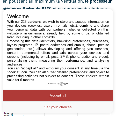
en poussant au maximum la ventilation,
le processeur
atteint sa limite de 91°C
et va donc devoir diminuer
Welcome
sensiblement sa fréquence de fonctionnement.
Le
With our 226
partners
, we wish to store and access information on
système de refroidissement dédié au CPU montre
your devices (cookies, pixels in emails, etc.), combine and share
your personal data with our partners, whether collected on this
clairement ici ses limites
. Le GPU atteint lui aussi sa
website or in our emails, already held by some of us, or obtained
later, including in other contexts.
limite (86°C) lorsque la ventilation est gérée de
Processing this data (identifiers, browsing, preferences, purchases,
loyalty programs, IP, postal addresses and emails, phone, precise
manière automatique, et il faut la pousser au max pour
geolocation, etc.) allows developing and offering you services,
content, commercial offers and ads across your devices and
que la GTX 1060 ne dépasse plus les 80°C. Côté
screens (including by email, post, SMS, phone, audio, and video),
personalising them, measuring their performance, and analysing
nuisances sonores,
c’est franchement bruyant
puisque
audiences.
You can "accept all" and withdraw your consent at any time via the
l’on atteint 46 dB en mode automatique, et jusqu’à
"cookie" icon
. You can also "set detailed preferences" and object to
processing activities not subject to consent. These choices remain
48,5 dB lorsque l’on pousse les ventilateurs au
valid for 6 months.
powered by
maximum !
Accept all
Set your choices