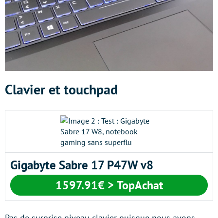
Clavier et touchpad
Gigabyte Sabre 17 P47W v8
1597.91€ > TopAchat
Pas de surprise niveau clavier puisque nous avons