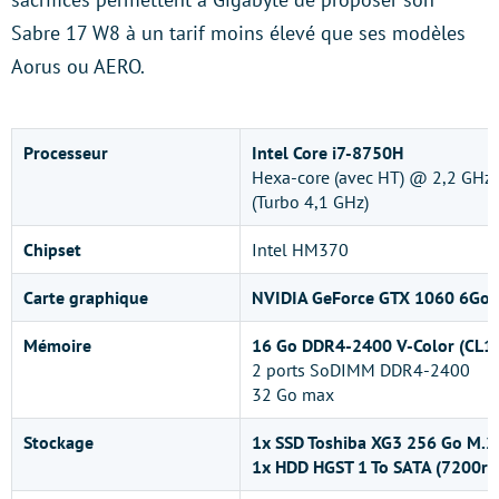
Sabre 17 W8 à un tarif moins élevé que ses modèles
Aorus ou AERO.
Processeur
Intel Core i7-8750H
Hexa-core (avec HT) @ 2,2 GHz
(Turbo 4,1 GHz)
Chipset
Intel HM370
Carte graphique
NVIDIA GeForce GTX 1060 6Go
Mémoire
16 Go DDR4-2400 V-Color (CL1
2 ports SoDIMM DDR4-2400
32 Go max
Stockage
1x SSD Toshiba XG3 256
Go M.2
1x HDD HGST 1 To SATA (7200rp