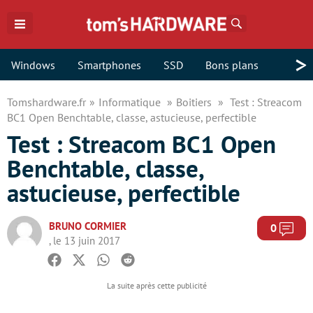
Rechercher
>
Windows
Smartphones
SSD
Bons plans
Tomshardware.fr
Informatique
Boitiers
Test : Streacom
BC1 Open Benchtable, classe, astucieuse, perfectible
Test : Streacom BC1 Open
Benchtable, classe,
astucieuse, perfectible
BRUNO CORMIER
Com
0
, le 13 juin 2017
Facebook
Twitter
Whatsapp
Reddit