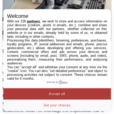
Welcome
With our 226
partners
, we wish to store and access information on
your devices (cookies, pixels in emails, etc.), combine and share
your personal data with our partners, whether collected on this
website or in our emails, already held by some of us, or obtained
later, including in other contexts.
Processing this data (identifiers, browsing, preferences, purchases,
loyalty programs, IP, postal addresses and emails, phone, precise
geolocation, etc.) allows developing and offering you services,
Le problème des fixations de ventilation
content, commercial offers and ads across your devices and
screens (including by email, post, SMS, phone, audio, and video),
personalising them, measuring their performance, and analysing
audiences.
Voilà donc le moment où l’Open Benchtable nous a
You can "accept all" and withdraw your consent at any time via the
"cookie" icon
. You can also "set detailed preferences" and object to
dérouté : la notice de montage montre un schéma
processing activities not subject to consent. These choices remain
valid for 6 months.
hasardeux montrant les fixateurs de watercooling
powered by
directement vissés aux ventilateurs, et pas sur le
Accept all
radiateur. Streacom pousse même le vice jusqu’à
montrer ce montage en rendu 3D sur son site officiel.
Set your choices
Seulement voilà : ce montage est impossible. Car il