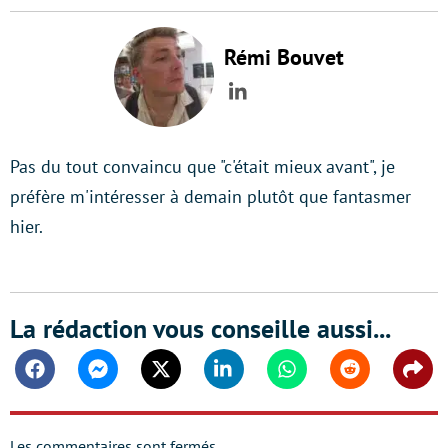
Rémi Bouvet
LinkedIn
Pas du tout convaincu que "c'était mieux avant", je
préfère m'intéresser à demain plutôt que fantasmer
hier.
La rédaction vous conseille aussi...
Facebook
Messenger
Twitter
Linkedin
Whatsapp
Reddit
Shar
Les commentaires sont fermés.