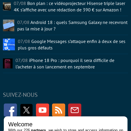
07/08
Bon plan : ce vidéoprojecteur Hisense triple laser
4K s’affiche avec une rédaction de 390 € sur Amazon !
07/08
Android 18 : quels Samsung Galaxy ne recevront
pas la mise à jour ?
07/08
Google Messages s’attaque enfin à deux de ses
plus gros défauts
07/08
iPhone 18 Pro : pourquoi il sera difficile de
l’acheter à son lancement en septembre
SUIVEZ-NOUS
Facebook
Twitter
Youtube
RSS
Newsletter
Welcome
With our 226
partners
, we wish to store and access information on