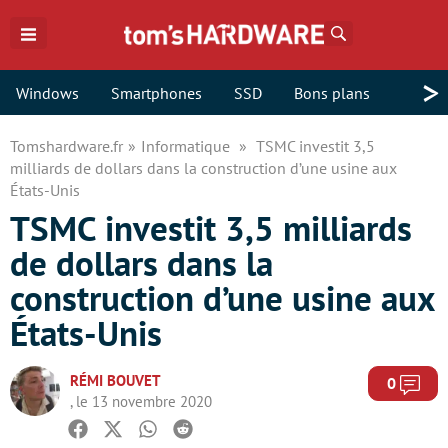
Rechercher
>
Windows
Smartphones
SSD
Bons plans
Tomshardware.fr
Informatique
TSMC investit 3,5
milliards de dollars dans la construction d’une usine aux
États-Unis
TSMC investit 3,5 milliards
de dollars dans la
construction d’une usine aux
États-Unis
RÉMI BOUVET
Com
0
, le 13 novembre 2020
Facebook
Twitter
Whatsapp
Reddit