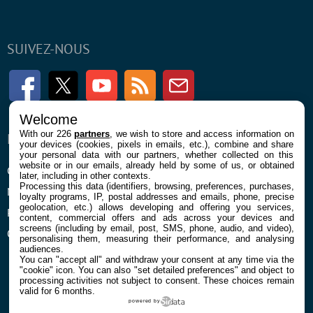
SUIVEZ-NOUS
Facebook
Twitter
Youtube
RSS
Newsletter
Welcome
With our 226
partners
, we wish to store and access information on
ENTREPRISE
À PROPOS
your devices (cookies, pixels in emails, etc.), combine and share
your personal data with our partners, whether collected on this
website or in our emails, already held by some of us, or obtained
Confidentialité et Cookies
Contact
later, including in other contexts.
Processing this data (identifiers, browsing, preferences, purchases,
Mentions légales et CGU
loyalty programs, IP, postal addresses and emails, phone, precise
geolocation, etc.) allows developing and offering you services,
Préférences Cookies
content, commercial offers and ads across your devices and
screens (including by email, post, SMS, phone, audio, and video),
Qui sommes nous
personalising them, measuring their performance, and analysing
audiences.
You can "accept all" and withdraw your consent at any time via the
"cookie" icon
. You can also "set detailed preferences" and object to
processing activities not subject to consent. These choices remain
valid for 6 months.
powered by