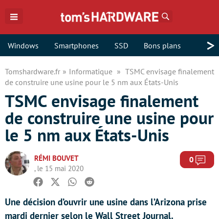
Rechercher
>
Windows
Smartphones
SSD
Bons plans
Tomshardware.fr
Informatique
TSMC envisage finalement
de construire une usine pour le 5 nm aux États-Unis
TSMC envisage finalement
de construire une usine pour
le 5 nm aux États-Unis
RÉMI BOUVET
Com
0
, le 15 mai 2020
Facebook
Twitter
Whatsapp
Reddit
Une décision d’ouvrir une usine dans l’Arizona prise
mardi dernier selon le Wall Street Journal.