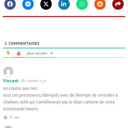
Facebook
Messenger
Twitter
Linkedin
Whatsapp
Reddit
Shar
2
COMMENTAIRES
plus ancien
Vincent
5 années il y a
on espère que non
tous ces processeurs, fabriqués avec de l’énergie de centrales à
charbon, voilà qui n’améliorerait pas le bilan carbone de notre
loisir/travail favoris
0