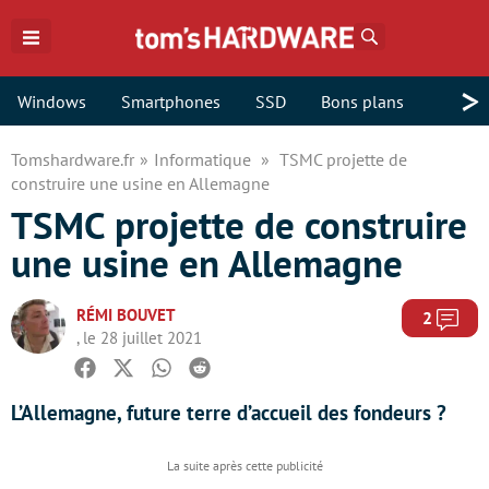
Rechercher
>
Windows
Smartphones
SSD
Bons plans
Tomshardware.fr
Informatique
TSMC projette de
construire une usine en Allemagne
TSMC projette de construire
une usine en Allemagne
RÉMI BOUVET
Com
2
, le 28 juillet 2021
Facebook
Twitter
Whatsapp
Reddit
L’Allemagne, future terre d’accueil des fondeurs ?