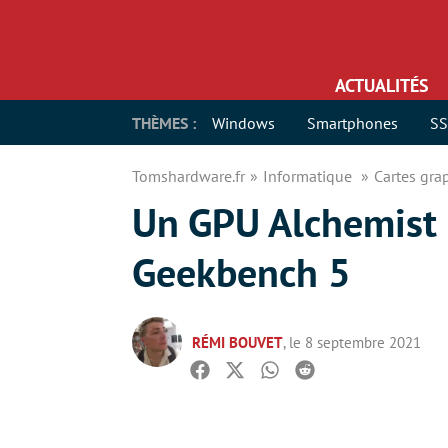
ACTUALITÉS
THÈMES :
Windows
Smartphones
S
Tomshardware.fr
Informatique
Cartes gr
Un GPU Alchemist 
Geekbench 5
RÉMI BOUVET
, le 8 septembre 2021
Facebook
Twitter
Whatsapp
Reddit