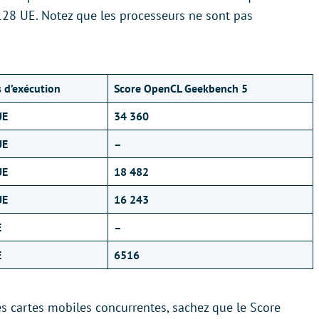
28 UE. Notez que les processeurs ne sont pas
s d’exécution
Score OpenCL Geekbench 5
UE
34 360
UE
–
UE
18 482
UE
16 243
E
–
E
6516
s cartes mobiles concurrentes, sachez que le Score