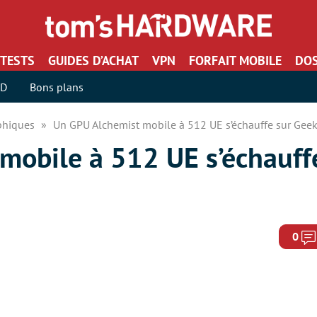
TESTS
GUIDES D’ACHAT
VPN
FORFAIT MOBILE
DOS
SD
Bons plans
aphiques
Un GPU Alchemist mobile à 512 UE s’échauffe sur Gee
mobile à 512 UE s’échauff
0