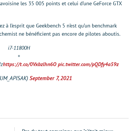
oisine les 35 005 points et celui d’une GeForce GTX
ez à l’esprit que Geekbench 5 n’est qu’un benchmark
lchemist ne bénéficient pas encore de pilotes aboutis.
i7-11800H
+
Hz
https://t.co/0Vxbzlhn6O
pic.twitter.com/pQDfy4a59z
TUM_APISAK)
September 7, 2021
S