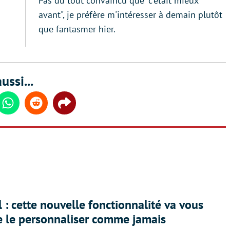
Pas du tout convaincu que "c'était mieux
avant", je préfère m'intéresser à demain plutôt
que fantasmer hier.
ussi...
din
Whatsapp
Reddit
Share
 : cette nouvelle fonctionnalité va vous
e le personnaliser comme jamais